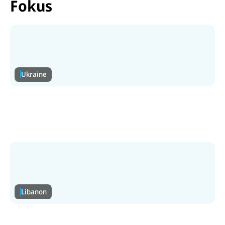
Fokus
Ukraine
Ukraine
Luftalarm, schwere Angriffe & Flucht. Helfen Sie
mit, die Kinder in der Ukraine zu schützen.
Zur Ukraine-Hilfe
Libanon
Libanon
Schwere Angriffe trotz Waffenruhe. Kinder auf der