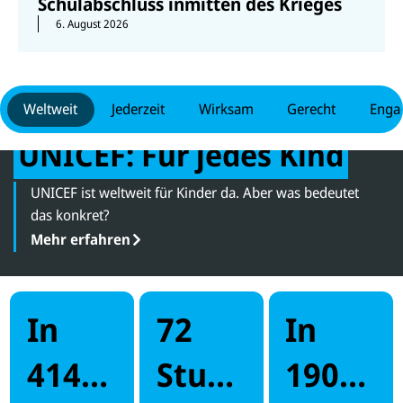
Schulabschluss inmitten des Krieges
6. August 2026
Weltweit
Jederzeit
Wirksam
Gerecht
Engag
UNICEF: Für jedes Kind
UNICEF ist weltweit für Kinder da. Aber was bedeutet
das konkret?
Mehr erfahren
In
72
In
414
Stund
190