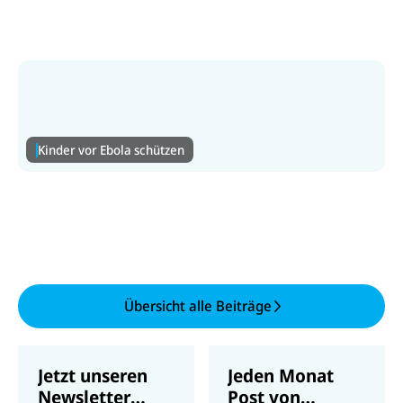
Flucht. Helfen Sie ihnen mit Ihrer Spende.
Zur Libanon-Hilfe
Kinder vor Ebola schützen
Kinder vor Ebola schützen
Ebola breitet sich rasch aus – Kinder sind in akuter
Gefahr. Spenden Sie für dringende Hilfsgüter.
Zur Ebola-Hilfe
Übersicht alle Beiträge
Jetzt unseren
Jeden Monat
Newsletter
Post von