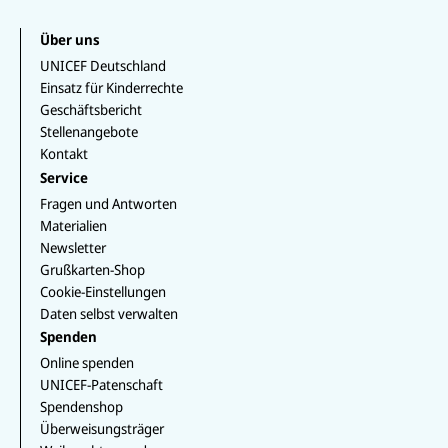
a
i
T
at
o
a
c
n
i
s
u
g
e
k
k
Über uns
a
T
r
b
e
T
p
u
a
UNICEF Deutschland
o
d
o
p
b
m
o
I
k
Einsatz für Kinderrechte
e
k
n
Geschäftsbericht
Stellenangebote
Kontakt
Service
Fragen und Antworten
Materialien
Newsletter
Grußkarten-Shop
Cookie-Einstellungen
Daten selbst verwalten
Spenden
Online spenden
UNICEF-Patenschaft
Spendenshop
Überweisungsträger