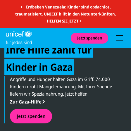
m
i
++
Erdbeben Venezuela: Kinder sind obdachlos,
t
traumatisiert. UNICEF hilft in den Notunterkünften.
S
u
HELFEN SIE JETZT
++
c
h
Palästina
e
u
Jetzt spenden
n
:
Ihre Hilfe zählt für
d
N
a
v
Kinder in Gaza
i
g
a
Angriffe und Hunger halten Gaza im Griff. 74.000
t
i
Kindern droht Mangelernährung. Mit Ihrer Spende
o
liefern wir Spezialnahrung. Jetzt helfen.
n
Zur Gaza-Hilfe
Jetzt spenden