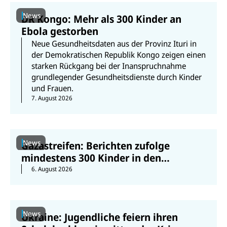
News
DR Kongo: Mehr als 300 Kinder an
Ebola gestorben
Neue Gesundheitsdaten aus der Provinz Ituri in
der Demokratischen Republik Kongo zeigen einen
starken Rückgang bei der Inanspruchnahme
grundlegender Gesundheitsdienste durch Kinder
und Frauen.
7. August 2026
News
Gazastreifen: Berichten zufolge
mindestens 300 Kinder in den
vergangenen 300 Tagen getötet
6. August 2026
News
Ukraine: Jugendliche feiern ihren