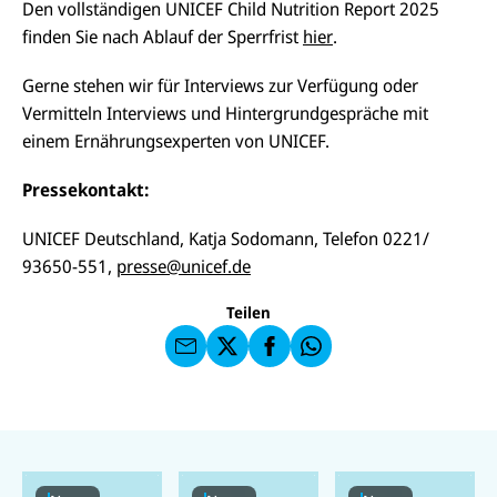
Den vollständigen UNICEF Child Nutrition Report 2025
finden Sie nach Ablauf der Sperrfrist
hier
.
Gerne stehen wir für Interviews zur Verfügung oder
Vermitteln Interviews und Hintergrundgespräche mit
einem Ernährungsexperten von UNICEF.
Pressekontakt:
E-
U
M
N
ai
U
UNICEF Deutschland,
Katja Sodomann, Telefon 0221/
I
l
N
C
93650-551,
presse@unicef.de
a
U
IC
E
n
N
E
F
U
I
F
a
Teilen
N
C
a
u
I
E
uf
f
C
F
W
F
E
a
h
a
F
u
at
c
s
f
s
e
e
X
a
b
n
p
o
d
p
o
e
k
n