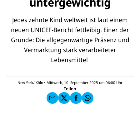
untergewichtig
Jedes zehnte Kind weltweit ist laut einem
neuen UNICEF-Bericht fettleibig. Einer der
Gründe: Die allgegenwärtige Präsenz und
Vermarktung stark verarbeiteter
E-
U
Lebensmittel
M
N
ai
U
I
l
N
C
a
U
IC
E
n
N
E
F
New York/ Köln
•
Mittwoch, 10. September 2025 um 06:00
Uhr
U
I
F
a
Teilen
N
C
a
u
I
E
uf
f
C
F
W
F
E
a
h
a
F
u
at
c
s
f
s
e
e
X
a
b
n
p
o
d
p
o
e
k