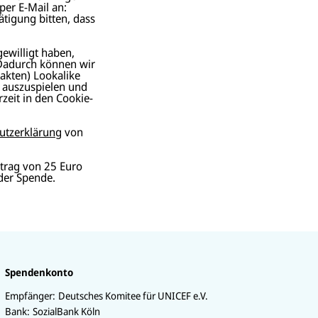
per E-Mail an:
ätigung bitten, dass
gewilligt haben,
 Dadurch können wir
akten) Lookalike
r auszuspielen und
zeit in den Cookie-
utzerklärung
von
trag von 25 Euro
der Spende.
Spendenkonto
Empfänger:
Deutsches Komitee für UNICEF e.V.
Bank:
SozialBank Köln