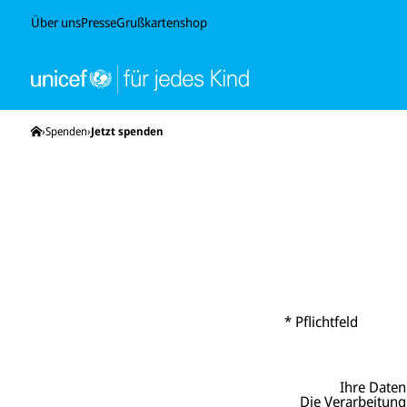
Über uns
Presse
Grußkartenshop
Startseite
Spenden
Jetzt spenden
* Pflichtfeld
Ihre Daten
Die Verarbeitung