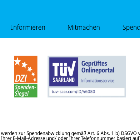
e
m
n
e
ü
n
v
ü
o
v
Informieren
Mitmachen
Spen
n
o
I
n
n
M
f
i
o
t
r
m
m
a
i
c
e
h
r
e
e
n
n
 werden zur Spendenabwicklung gemäß Art. 6 Abs. 1 b) DSGVO v
 Ihrer E-Mail-Adresse und/ oder Ihrer Telefonnummer basiert auf I