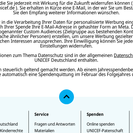
 die Sie jederzeit mit Wirkung für die Zukunft widerrufen können (
ef.de ). Sie erhalten in Kürze eine E-Mail, in der wir Sie um Best
Sie den Empfang weiterer Informationen wünschen.
in die Verarbeitung Ihrer Daten für personalisierte Werbung ein
ch Ihrer Spende Ihre E-Mail-Adresse in gehashter Form an Meta.
ogenannter Custom Audiences (Zielgruppe aus bestehenden Kont
che ähnlicher Personen) erstellen, um unsere Werbung gezielte
chen Interessen anzusprechen. Ihre Einwilligung können Sie jeder
Einstellungen widerrufen.
tionen zum Thema Datenschutz sind in der allgemeinen
Datensch
UNICEF Deutschland enthalten.
n steuerlich geltend gemacht werden. Ab einem Jahresspendenbe
ie automatisch eine Spendenquittung im Februar des Folgejahres 
N
a
c
h
o
b
e
Service
Spenden
n
utschland
Fragen und Antworten
Online spenden
 Kinderrechte
Materialien
UNICEF-Patenschaft