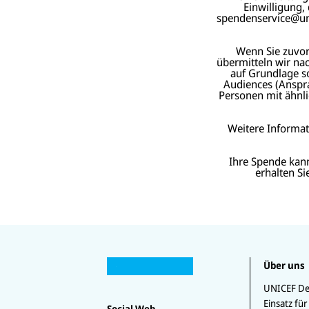
Einwilligung,
spendenservice@unic
Wenn Sie zuvor 
übermitteln wir na
auf Grundlage s
Audiences (Anspra
Personen mit ähnli
Weitere Informa
Ihre Spende kan
erhalten S
U
U
N
Über uns
U
N
U
I
U
N
I
N
C
N
U
IC
C
IC
UNICEF De
E
I
N
E
E
E
Einsatz für
F
C
I
Social Web