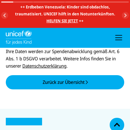
m
i
++
Erdbeben Venezuela: Kinder sind obdachlos,
t
traumatisiert. UNICEF hilft in den Notunterkünften.
S
u
HELFEN SIE JETZT
++
c
h
e
u
n
d
Ihre Daten werden zur Spendenabwicklung gemäß Art. 6
N
a
Abs. 1 b DSGVO verarbeitet. Weitere Infos finden Sie in
v
unserer
Datenschutzerklärung
.
i
g
a
t
Zurück zur Übersicht
i
o
n
N
U
U
a
U
N
N
U
c
U
N
U
I
I
N
N
I
N
h
C
C
I
IC
C
IC
o
E
E
C