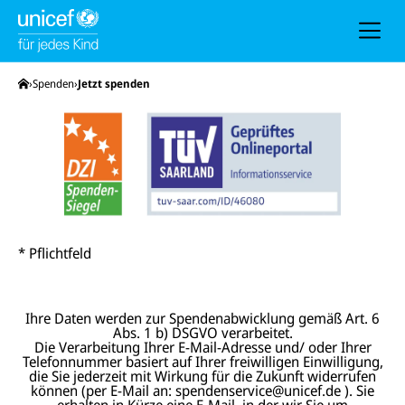
h
e
u
n
d
N
Startseite
Spenden
Jetzt spenden
a
v
i
g
a
t
i
o
n
* Pflichtfeld
Ihre Daten werden zur Spendenabwicklung gemäß Art. 6
Abs. 1 b) DSGVO verarbeitet.
Die Verarbeitung Ihrer E-Mail-Adresse und/ oder Ihrer
Telefonnummer basiert auf Ihrer freiwilligen Einwilligung,
die Sie jederzeit mit Wirkung für die Zukunft widerrufen
können (per E-Mail an: spendenservice@unicef.de ). Sie
erhalten in Kürze eine E-Mail, in der wir Sie um