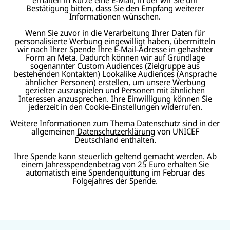
Bestätigung bitten, dass Sie den Empfang weiterer
Informationen wünschen.
Wenn Sie zuvor in die Verarbeitung Ihrer Daten für
personalisierte Werbung eingewilligt haben, übermitteln
wir nach Ihrer Spende Ihre E-Mail-Adresse in gehashter
Form an Meta. Dadurch können wir auf Grundlage
sogenannter Custom Audiences (Zielgruppe aus
bestehenden Kontakten) Lookalike Audiences (Ansprache
ähnlicher Personen) erstellen, um unsere Werbung
gezielter auszuspielen und Personen mit ähnlichen
Interessen anzusprechen. Ihre Einwilligung können Sie
jederzeit in den Cookie-Einstellungen widerrufen.
Weitere Informationen zum Thema Datenschutz sind in der
allgemeinen
Datenschutzerklärung
von UNICEF
Deutschland enthalten.
Ihre Spende kann steuerlich geltend gemacht werden. Ab
einem Jahresspendenbetrag von 25 Euro erhalten Sie
automatisch eine Spendenquittung im Februar des
Folgejahres der Spende.
N
U
U
a
U
N
N
U