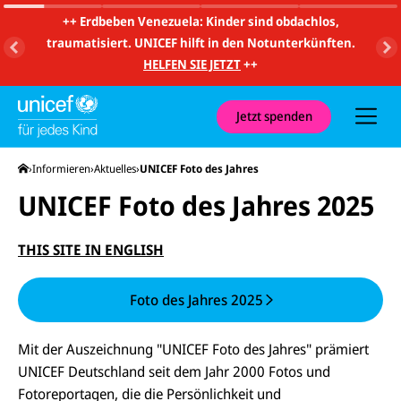
m
i
++
Erdbeben Venezuela: Kinder sind obdachlos,
t
traumatisiert. UNICEF hilft in den Notunterkünften.
S
u
HELFEN SIE JETZT
++
c
h
e
u
Jetzt spenden
n
d
N
Startseite
Informieren
Aktuelles
UNICEF Foto des Jahres
a
v
UNICEF Foto des Jahres 2025
i
g
a
t
THIS SITE IN ENGLISH
i
o
n
Foto des Jahres 2025
Mit der Auszeichnung "UNICEF Foto des Jahres" prämiert
UNICEF Deutschland seit dem Jahr 2000 Fotos und
Fotoreportagen, die die Persönlichkeit und