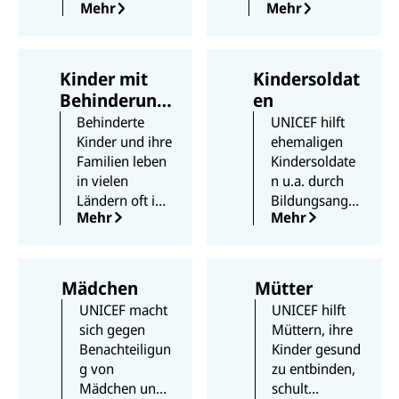
Mehr
Mehr
der in
Kindern im
kinderfreundli
Krieg schnell
chen Zonen.
und wirksam
So finden die
helfen, zum
Kinder mit
Kindersoldat
Kinder wieder
Beispiel durch
Behinderung
en
Halt und
die Einrichtung
en
Behinderte
UNICEF hilft
Hoffnung.
sicherer Orte in
Kinder und ihre
ehemaligen
Konfliktgebiete
Familien leben
Kindersoldate
n.
in vielen
n u.a. durch
Ländern oft in
Bildungsange
Mehr
Mehr
Armut. UNICEF
bote oder
stärkt sie – zum
psychosoziale
Beispiel durch
Betreuung,
Aufklärung
sich ein neues
Mädchen
Mütter
oder die
Leben
UNICEF macht
UNICEF hilft
Unterstützung
aufzubauen.
sich gegen
Müttern, ihre
konkreter
Benachteiligun
Kinder gesund
Förderangebot
g von
zu entbinden,
e.
Mädchen und
schult