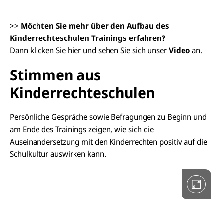
>
>
Möchten Sie mehr über den Aufbau des
Kinderrechteschulen Trainings erfahren?
Dann klicken Sie hier und sehen Sie sich unser
Video
an.
D
i
Stimmen aus
e
G
Kinderrechteschulen
a
l
e
r
Persönliche Gespräche sowie Befragungen zu Beginn und
i
am Ende des Trainings zeigen, wie sich die
e
i
Auseinandersetzung mit den Kinderrechten positiv auf die
n
V
Schulkultur auswirken kann.
o
l
l
b
i
l
d
a