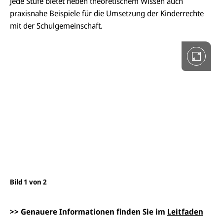
Jede Stufe bietet neben theoretischem Wissen auch
e
i
praxisnahe Beispiele für die Umsetzung der Kinderrechte
n
V
mit der Schulgemeinschaft.
o
l
l
b
i
l
d
a
n
s
i
c
h
t
ö
f
f
n
e
Bild 1 von 2
Bil
n
>
>
Genauere Informationen finden Sie im
Leitfaden