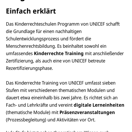
Einfach erklärt
Das Kinderrechteschulen Programm von UNICEF schafft
die Grundlage für einen nachhaltigen
Schulentwicklungsprozess und fördert die
Menschenrechtsbildung. Es beinhaltet sowohl ein
umfassendes
Kinderrechte Training
mit anschließender
Zertifizierung, als auch eine von UNICEF betreute
Rezertifizierungsphase.
Das Kinderrechte Training von UNICEF umfasst sieben
Stufen mit verschiedenen thematischen Modulen und
D
i
dauert etwa eineinhalb bis zwei Jahre. Es richtet sich an
e
G
Fach- und Lehrkräfte und vereint
digitale Lerneinheiten
a
(thematische Module) mit
Präsenzveranstaltungen
l
e
(Prozessbegleitung) und Aktivitäten vor Ort.
r
i