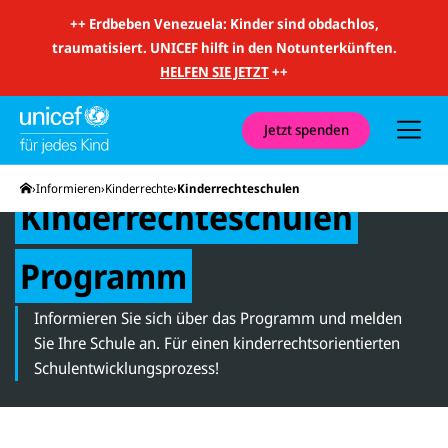
m
i
++
Erdbeben Venezuela: Kinder sind obdachlos,
t
traumatisiert. UNICEF hilft in den Notunterkünften.
S
u
HELFEN SIE JETZT
++
c
h
e
u
Jetzt spenden
n
d
N
Startseite
Informieren
Kinderrechte
Kinderrechteschulen
a
Kinderrechteschulen
v
i
g
a
Programm
t
i
o
Informieren Sie sich über das Programm und melden
n
Sie Ihre Schule an. Für einen kinderrechtsorientierten
Schulentwicklungsprozess!