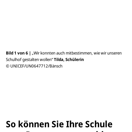
n
s
i
c
h
t
ö
f
f
n
e
Bild 1 von 6 |
„
Wir konnten auch mitbestimmen, wie wir unseren
Bil
n
Schulhof gestalten wollen“
Tilda, Schülerin
wur
© UNICEF/UN0647712/Bänsch
Reg
kei
soz
Sa
© 
So können Sie Ihre Schule