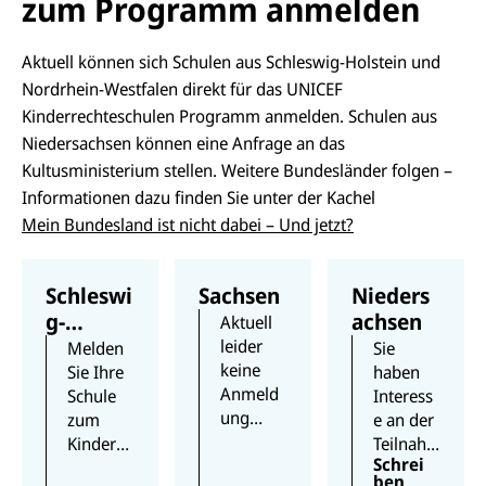
zum Programm anmelden
Aktuell können sich Schulen aus Schleswig-Holstein und
Nordrhein-Westfalen direkt für das UNICEF
Kinderrechteschulen Programm anmelden. Schulen aus
Niedersachsen können eine Anfrage an das
Kultusministerium stellen. Weitere Bundesländer folgen –
Informationen dazu finden Sie unter der Kachel
Mein Bundesland ist nicht dabei – Und jetzt?
Schleswi
Sachsen
Nieders
g-
achsen
Aktuell
Holstein
leider
Melden
Sie
keine
Sie Ihre
haben
Anmeld
Schule
Interess
ung
zum
e an der
möglich.
Kinderre
Teilnah
Schrei
chteschu
me am
ben