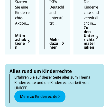
en
Rechte!
Starten
IKEA
Die
Sie eine
Deutschl
Kinderre
Kinderre
and
chte sind
chte-
unterstü
verwirkli
Aktion
tzt
cht in
Zu
an Ihrer
UNICEF
der UN-
den
Schule!
dabei,
Kinderre
Mitm
Unter
Ideen
die UN-
chtskonv
achak
Mehr
richts
tione
dazu
mater
und die
Kinderre
ention.
n
hier
ialien
nötigen
chtskonv
Wir
Materiali
ention
bieten
en zur
im
Schulen
Durchfü
Unterric
Unterric
Alles rund um Kinderrechte
hrung
ht und
htsmater
bekomm
Schulallt
ialien an,
Erfahren Sie auf dieser Seite alles zum Thema
en Sie
ag zu
damit
Kinderrechte und die Kinderrechtsarbeit von
von uns.
veranker
jedes
UNICEF.
n.
Kind
Mehr zu Kinderrechte
seine
Rechte
besser