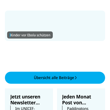
Kinder vor Ebola schützen
Kinder vor Ebola schützen
Ebola breitet sich rasch aus – Kinder sind in akuter
Gefahr. Spenden Sie für dringende Hilfsgüter.
Zur Ebola-Hilfe
Übersicht alle Beiträge
Jetzt unseren
Jeden Monat
Newsletter
Post von
abonnieren
Paddington
Im UNICEF-
Paddingtons