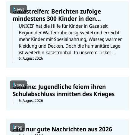
News
Gazastreifen: Berichten zufolge
mindestens 300 Kinder in den
vergangenen 300 Tagen getötet
UNICEF hat die Hilfe für Kinder in Gaza seit
Beginn der Waffenruhe ausgeweitet und erreicht
mehr Kinder mit Spezialnahrung, Wasser, warmer
Kleidung und Decken. Doch die humanitäre Lage
ist weiterhin katastrophal. In unserem Ticker
erfahren Sie mehr zur aktuellen Lage der Kinder.
6. August 2026
News
Ukraine: Jugendliche feiern ihren
Schulabschluss inmitten des Krieges
6. August 2026
Blog
Hier nur gute Nachrichten aus 2026