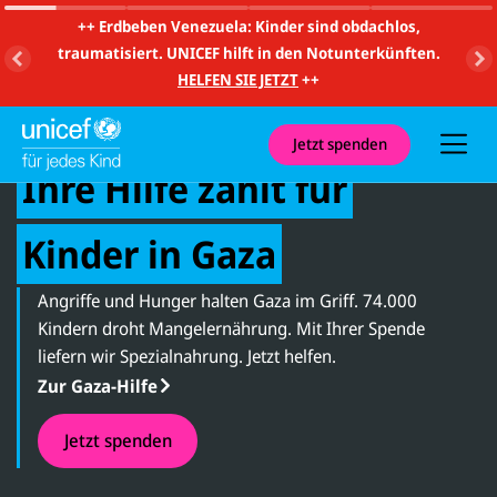
m
i
++
Erdbeben Venezuela: Kinder sind obdachlos,
t
traumatisiert. UNICEF hilft in den Notunterkünften.
S
u
HELFEN SIE JETZT
++
c
h
Palästina
e
u
Jetzt spenden
n
:
Ihre Hilfe zählt für
d
N
a
v
Kinder in Gaza
i
g
a
Angriffe und Hunger halten Gaza im Griff. 74.000
t
i
Kindern droht Mangelernährung. Mit Ihrer Spende
o
liefern wir Spezialnahrung. Jetzt helfen.
n
Zur Gaza-Hilfe
Jetzt spenden