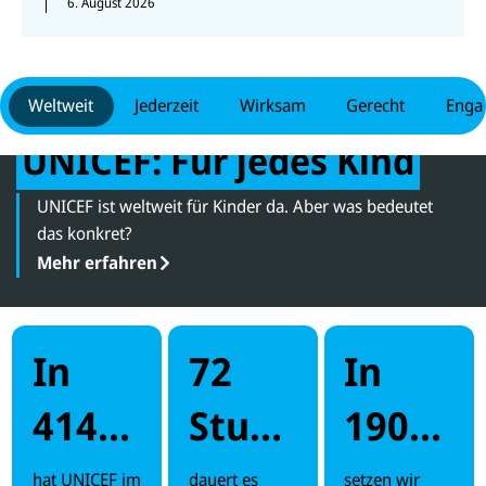
6. August 2026
Weltweit
Jederzeit
Wirksam
Gerecht
Engag
UNICEF: Für jedes Kind
UNICEF ist weltweit für Kinder da. Aber was bedeutet
das konkret?
Mehr erfahren
In
72
In
414
Stund
190
Krise
en
Länd
hat UNICEF im
dauert es
setzen wir