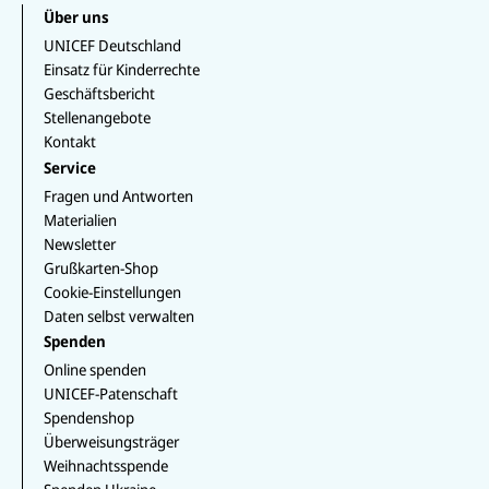
s
u
g
e
k
k
Über uns
a
T
r
b
e
T
p
u
a
UNICEF Deutschland
o
d
o
p
b
m
o
I
k
Einsatz für Kinderrechte
e
k
n
Geschäftsbericht
Stellenangebote
Kontakt
Service
Fragen und Antworten
Materialien
Newsletter
Grußkarten-Shop
Cookie-Einstellungen
Daten selbst verwalten
Spenden
Online spenden
UNICEF-Patenschaft
Spendenshop
Überweisungsträger
Weihnachtsspende