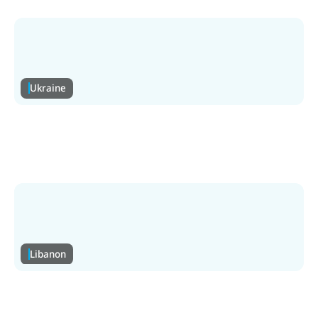
Ukraine
Ukraine
Luftalarm, schwere Angriffe & Flucht. Helfen Sie
mit, die Kinder in der Ukraine zu schützen.
Zur Ukraine-Hilfe
Libanon
Libanon
Schwere Angriffe trotz Waffenruhe. Kinder auf der
Flucht. Helfen Sie ihnen mit Ihrer Spende.
Zur Libanon-Hilfe