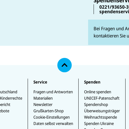
Spendenserv
0221/93650-3
spendenserv
Bei Fragen und A
kontaktieren Sie 
N
a
c
h
o
b
e
Service
Spenden
n
utschland
Fragen und Antworten
Online spenden
 Kinderrechte
Materialien
UNICEF-Patenschaft
ericht
Newsletter
Spendenshop
ebote
Grußkarten-Shop
Überweisungsträger
Cookie-Einstellungen
Weihnachtsspende
Daten selbst verwalten
Spenden Ukraine