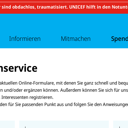
e
t
r
e
 sind obdachlos, traumatisiert. UNICEF hilft in den Notun
m
r
e
m
n
e
ü
n
v
ü
o
v
Informieren
Mitmachen
Spen
n
o
I
n
n
M
f
i
o
t
r
m
service
m
a
i
c
e
h
r
e
e aktuellen Online-Formulare, mit denen Sie ganz schnell und beq
e
n
n
n und/oder ergänzen können. Außerdem können Sie sich für uns
 Interessenten registrieren.
 den für Sie passenden Punkt aus und folgen Sie den Anweisunge