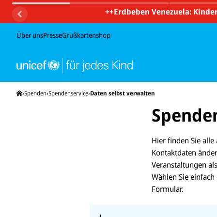
++
Erdbeben Venezuela: Kinder
Über uns
Presse
Grußkartenshop
Startseite
Spenden
Spendenservice
Daten selbst verwalten
Spenden
Hier finden Sie all
Kontaktdaten änder
Veranstaltungen als
Wählen Sie einfach
Formular.