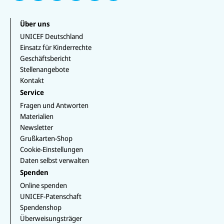
h
Y
st
a
i
T
at
o
a
c
n
i
s
u
g
e
k
k
Über uns
a
T
r
b
e
T
p
u
a
UNICEF Deutschland
o
d
o
p
b
m
o
I
k
Einsatz für Kinderrechte
e
k
n
Geschäftsbericht
Stellenangebote
Kontakt
Service
Fragen und Antworten
Materialien
Newsletter
Grußkarten-Shop
Cookie-Einstellungen
Daten selbst verwalten
Spenden
Online spenden
UNICEF-Patenschaft
Spendenshop
Überweisungsträger