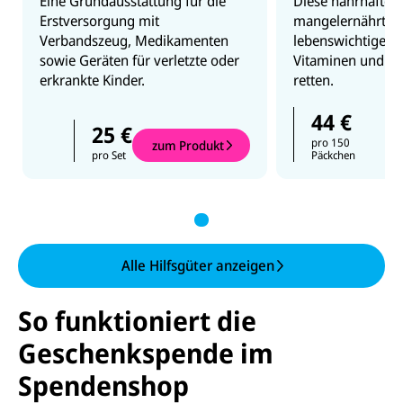
Eine Grundausstattung für die
Diese nahrhafte P
Erstversorgung mit
mangelernährte K
Verbandszeug, Medikamenten
lebenswichtigen 
sowie Geräten für verletzte oder
Vitaminen und k
erkrankte Kinder.
retten.
44 €
25 €
pro 150
zum Produkt
pro Set
Päckchen
Alle Hilfsgüter anzeigen
So funktioniert die
Geschenkspende im
Spendenshop