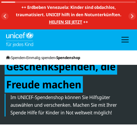
m
i
++
Erdbeben Venezuela: Kinder sind obdachlos,
t
traumatisiert. UNICEF hilft in den Notunterkünften.
S
u
HELFEN SIE JETZT
++
c
h
e
u
n
d
N
Startseite
Spenden
Einmalig spenden
Spendenshop
a
Geschenkspenden, die
v
i
g
a
Freude machen
t
i
o
Im UNICEF-Spendenshop können Sie Hilfsgüter
n
auswählen und verschenken. Machen Sie mit Ihrer
Spende Hilfe für Kinder in Not weltweit möglich!