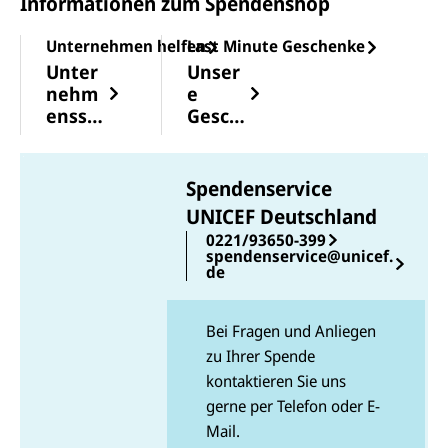
Informationen zum Spendenshop
Unternehmen helfen
Last Minute Geschenke
Unter
Unser
nehm
e
enssp
Gesch
enden
enkid
für
een
sozial
für
Spendenservice
e
Kurze
UNICEF Deutschland
Veran
ntschl
0221/93650-399
twort
ossen
spendenservice@unicef.
ung
e
de
Bei Fragen und Anliegen
zu Ihrer Spende
kontaktieren Sie uns
gerne per Telefon oder E-
Mail.