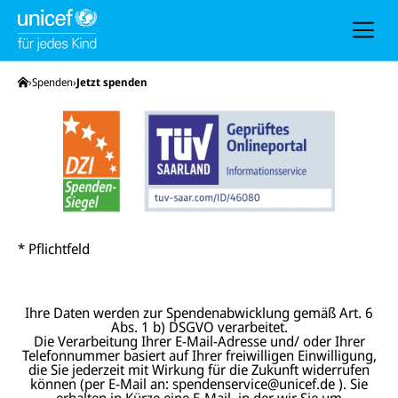
h
e
u
n
d
N
Startseite
Spenden
Jetzt spenden
a
v
i
g
a
t
i
o
n
* Pflichtfeld
Ihre Daten werden zur Spendenabwicklung gemäß Art. 6
Abs. 1 b) DSGVO verarbeitet.
Die Verarbeitung Ihrer E-Mail-Adresse und/ oder Ihrer
Telefonnummer basiert auf Ihrer freiwilligen Einwilligung,
die Sie jederzeit mit Wirkung für die Zukunft widerrufen
können (per E-Mail an: spendenservice@unicef.de ). Sie
erhalten in Kürze eine E-Mail, in der wir Sie um