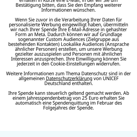
Bestätigung bitten, dass Sie den Empfang weiterer
Informationen wünschen.
Wenn Sie zuvor in die Verarbeitung Ihrer Daten für
personalisierte Werbung eingewilligt haben, übermitteln
wir nach Ihrer Spende Ihre E-Mail-Adresse in gehashter
Form an Meta. Dadurch können wir auf Grundlage
sogenannter Custom Audiences (Zielgruppe aus
bestehenden Kontakten) Lookalike Audiences (Ansprache
ähnlicher Personen) erstellen, um unsere Werbung
gezielter auszuspielen und Personen mit ähnlichen
Interessen anzusprechen. Ihre Einwilligung können Sie
jederzeit in den Cookie-Einstellungen widerrufen.
Weitere Informationen zum Thema Datenschutz sind in der
allgemeinen
Datenschutzerklärung
von UNICEF
Deutschland enthalten.
Ihre Spende kann steuerlich geltend gemacht werden. Ab
einem Jahresspendenbetrag von 25 Euro erhalten Sie
automatisch eine Spendenquittung im Februar des
Folgejahres der Spende.
N
U
U
a
U
N
N
U