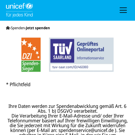
h
e
u
n
d
N
Startseite
Spenden
Jetzt spenden
a
v
i
g
a
t
i
o
n
* Pflichtfeld
Ihre Daten werden zur Spendenabwicklung gemäß Art. 6
Abs. 1 b) DSGVO verarbeitet.
Die Verarbeitung Ihrer E-Mail-Adresse und/ oder Ihrer
Telefonnummer basiert auf Ihrer freiwilligen Einwilligung,
die Sie jederzeit mit Wirkung für die Zukunft widerrufen
können (per E-Mail an: spendenservice@unicef.de ). Sie
erhalten in Kürze eine E-Mail, in der wir Sie um