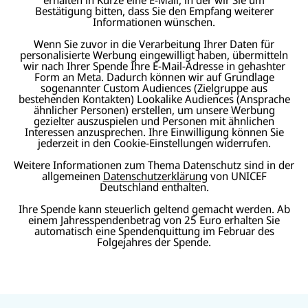
Bestätigung bitten, dass Sie den Empfang weiterer
Informationen wünschen.
Wenn Sie zuvor in die Verarbeitung Ihrer Daten für
personalisierte Werbung eingewilligt haben, übermitteln
wir nach Ihrer Spende Ihre E-Mail-Adresse in gehashter
Form an Meta. Dadurch können wir auf Grundlage
sogenannter Custom Audiences (Zielgruppe aus
bestehenden Kontakten) Lookalike Audiences (Ansprache
ähnlicher Personen) erstellen, um unsere Werbung
gezielter auszuspielen und Personen mit ähnlichen
Interessen anzusprechen. Ihre Einwilligung können Sie
jederzeit in den Cookie-Einstellungen widerrufen.
Weitere Informationen zum Thema Datenschutz sind in der
allgemeinen
Datenschutzerklärung
von UNICEF
Deutschland enthalten.
Ihre Spende kann steuerlich geltend gemacht werden. Ab
einem Jahresspendenbetrag von 25 Euro erhalten Sie
automatisch eine Spendenquittung im Februar des
Folgejahres der Spende.
N
U
U
a
U
N
N
U