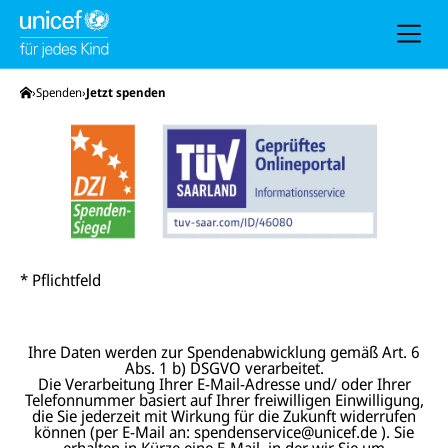
h
e
u
n
d
N
Startseite
Spenden
Jetzt spenden
a
v
i
g
a
t
i
o
n
* Pflichtfeld
Ihre Daten werden zur Spendenabwicklung gemäß Art. 6
Abs. 1 b) DSGVO verarbeitet.
Die Verarbeitung Ihrer E-Mail-Adresse und/ oder Ihrer
Telefonnummer basiert auf Ihrer freiwilligen Einwilligung,
die Sie jederzeit mit Wirkung für die Zukunft widerrufen
können (per E-Mail an: spendenservice@unicef.de ). Sie
erhalten in Kürze eine E-Mail, in der wir Sie um