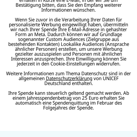
Bestätigung bitten, dass Sie den Empfang weiterer
Informationen wünschen.
Wenn Sie zuvor in die Verarbeitung Ihrer Daten für
personalisierte Werbung eingewilligt haben, übermitteln
wir nach Ihrer Spende Ihre E-Mail-Adresse in gehashter
Form an Meta. Dadurch können wir auf Grundlage
sogenannter Custom Audiences (Zielgruppe aus
bestehenden Kontakten) Lookalike Audiences (Ansprache
ähnlicher Personen) erstellen, um unsere Werbung
gezielter auszuspielen und Personen mit ähnlichen
Interessen anzusprechen. Ihre Einwilligung können Sie
jederzeit in den Cookie-Einstellungen widerrufen.
Weitere Informationen zum Thema Datenschutz sind in der
allgemeinen
Datenschutzerklärung
von UNICEF
Deutschland enthalten.
Ihre Spende kann steuerlich geltend gemacht werden. Ab
einem Jahresspendenbetrag von 25 Euro erhalten Sie
automatisch eine Spendenquittung im Februar des
Folgejahres der Spende.
N
U
U
a
U
N
N
U