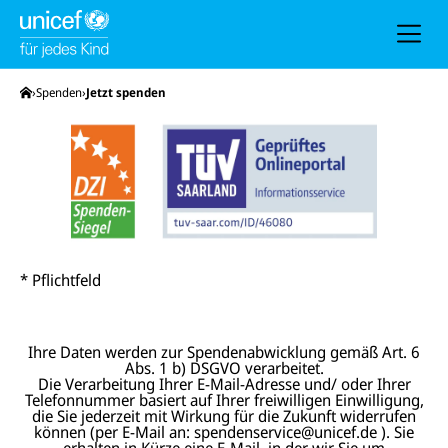
h
e
u
n
d
N
Startseite
Spenden
Jetzt spenden
a
v
i
g
a
t
i
o
n
* Pflichtfeld
Ihre Daten werden zur Spendenabwicklung gemäß Art. 6
Abs. 1 b) DSGVO verarbeitet.
Die Verarbeitung Ihrer E-Mail-Adresse und/ oder Ihrer
Telefonnummer basiert auf Ihrer freiwilligen Einwilligung,
die Sie jederzeit mit Wirkung für die Zukunft widerrufen
können (per E-Mail an: spendenservice@unicef.de ). Sie
erhalten in Kürze eine E-Mail, in der wir Sie um