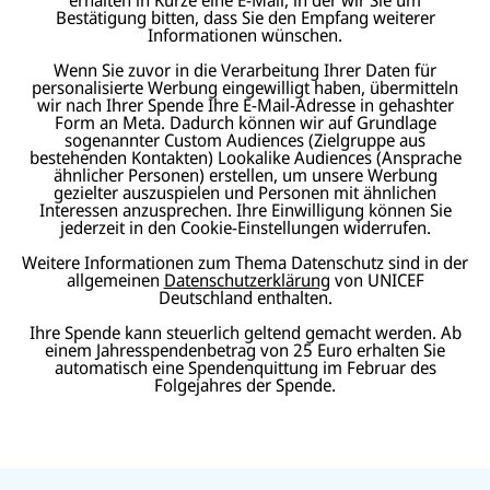
Bestätigung bitten, dass Sie den Empfang weiterer
Informationen wünschen.
Wenn Sie zuvor in die Verarbeitung Ihrer Daten für
personalisierte Werbung eingewilligt haben, übermitteln
wir nach Ihrer Spende Ihre E-Mail-Adresse in gehashter
Form an Meta. Dadurch können wir auf Grundlage
sogenannter Custom Audiences (Zielgruppe aus
bestehenden Kontakten) Lookalike Audiences (Ansprache
ähnlicher Personen) erstellen, um unsere Werbung
gezielter auszuspielen und Personen mit ähnlichen
Interessen anzusprechen. Ihre Einwilligung können Sie
jederzeit in den Cookie-Einstellungen widerrufen.
Weitere Informationen zum Thema Datenschutz sind in der
allgemeinen
Datenschutzerklärung
von UNICEF
Deutschland enthalten.
Ihre Spende kann steuerlich geltend gemacht werden. Ab
einem Jahresspendenbetrag von 25 Euro erhalten Sie
automatisch eine Spendenquittung im Februar des
Folgejahres der Spende.
N
U
U
a
U
N
N
U