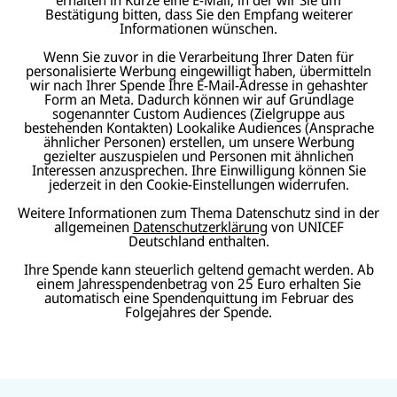
Bestätigung bitten, dass Sie den Empfang weiterer
Informationen wünschen.
Wenn Sie zuvor in die Verarbeitung Ihrer Daten für
personalisierte Werbung eingewilligt haben, übermitteln
wir nach Ihrer Spende Ihre E-Mail-Adresse in gehashter
Form an Meta. Dadurch können wir auf Grundlage
sogenannter Custom Audiences (Zielgruppe aus
bestehenden Kontakten) Lookalike Audiences (Ansprache
ähnlicher Personen) erstellen, um unsere Werbung
gezielter auszuspielen und Personen mit ähnlichen
Interessen anzusprechen. Ihre Einwilligung können Sie
jederzeit in den Cookie-Einstellungen widerrufen.
Weitere Informationen zum Thema Datenschutz sind in der
allgemeinen
Datenschutzerklärung
von UNICEF
Deutschland enthalten.
Ihre Spende kann steuerlich geltend gemacht werden. Ab
einem Jahresspendenbetrag von 25 Euro erhalten Sie
automatisch eine Spendenquittung im Februar des
Folgejahres der Spende.
N
U
U
a
U
N
N
U