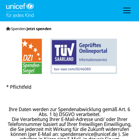
h
e
u
n
d
N
Startseite
Spenden
Jetzt spenden
a
v
i
g
a
t
i
o
n
* Pflichtfeld
Ihre Daten werden zur Spendenabwicklung gemäß Art. 6
Abs. 1 b) DSGVO verarbeitet.
Die Verarbeitung Ihrer E-Mail-Adresse und/ oder Ihrer
Telefonnummer basiert auf Ihrer freiwilligen Einwilligung,
die Sie jederzeit mit Wirkung für die Zukunft widerrufen
können (per E-Mail an: spendenservice@unicef.de ). Sie
erhalten in Kürze eine E-Mail, in der wir Sie um