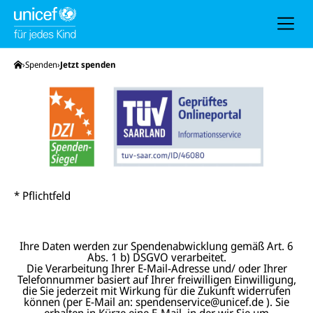
h
e
u
n
d
N
Startseite
Spenden
Jetzt spenden
a
v
i
g
a
t
i
o
n
* Pflichtfeld
Ihre Daten werden zur Spendenabwicklung gemäß Art. 6
Abs. 1 b) DSGVO verarbeitet.
Die Verarbeitung Ihrer E-Mail-Adresse und/ oder Ihrer
Telefonnummer basiert auf Ihrer freiwilligen Einwilligung,
die Sie jederzeit mit Wirkung für die Zukunft widerrufen
können (per E-Mail an: spendenservice@unicef.de ). Sie
erhalten in Kürze eine E-Mail, in der wir Sie um