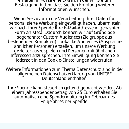
Bestätigung bitten, dass Sie den Empfang weiterer
Informationen wünschen.
Wenn Sie zuvor in die Verarbeitung Ihrer Daten für
personalisierte Werbung eingewilligt haben, übermitteln
wir nach Ihrer Spende Ihre E-Mail-Adresse in gehashter
Form an Meta. Dadurch können wir auf Grundlage
sogenannter Custom Audiences (Zielgruppe aus
bestehenden Kontakten) Lookalike Audiences (Ansprache
ähnlicher Personen) erstellen, um unsere Werbung
gezielter auszuspielen und Personen mit ähnlichen
Interessen anzusprechen. Ihre Einwilligung können Sie
jederzeit in den Cookie-Einstellungen widerrufen.
Weitere Informationen zum Thema Datenschutz sind in der
allgemeinen
Datenschutzerklärung
von UNICEF
Deutschland enthalten.
Ihre Spende kann steuerlich geltend gemacht werden. Ab
einem Jahresspendenbetrag von 25 Euro erhalten Sie
automatisch eine Spendenquittung im Februar des
Folgejahres der Spende.
N
U
U
a
U
N
N
U