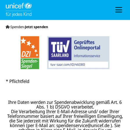
h
e
u
n
d
N
Startseite
Spenden
Jetzt spenden
a
v
i
g
a
t
i
o
n
* Pflichtfeld
Ihre Daten werden zur Spendenabwicklung gemäß Art. 6
Abs. 1 b) DSGVO verarbeitet.
Die Verarbeitung Ihrer E-Mail-Adresse und/ oder Ihrer
Telefonnummer basiert auf Ihrer freiwilligen Einwilligung,
die Sie jederzeit mit Wirkung für die Zukunft widerrufen
können (per E-Mail an: spendenservice@unicef.de ). Sie
erhalten in Kürze eine E-Mail, in der wir Sie um