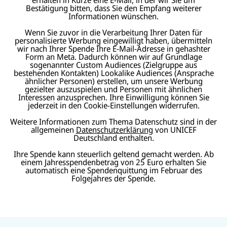
Bestätigung bitten, dass Sie den Empfang weiterer
Informationen wünschen.
Wenn Sie zuvor in die Verarbeitung Ihrer Daten für
personalisierte Werbung eingewilligt haben, übermitteln
wir nach Ihrer Spende Ihre E-Mail-Adresse in gehashter
Form an Meta. Dadurch können wir auf Grundlage
sogenannter Custom Audiences (Zielgruppe aus
bestehenden Kontakten) Lookalike Audiences (Ansprache
ähnlicher Personen) erstellen, um unsere Werbung
gezielter auszuspielen und Personen mit ähnlichen
Interessen anzusprechen. Ihre Einwilligung können Sie
jederzeit in den Cookie-Einstellungen widerrufen.
Weitere Informationen zum Thema Datenschutz sind in der
allgemeinen
Datenschutzerklärung
von UNICEF
Deutschland enthalten.
Ihre Spende kann steuerlich geltend gemacht werden. Ab
einem Jahresspendenbetrag von 25 Euro erhalten Sie
automatisch eine Spendenquittung im Februar des
Folgejahres der Spende.
N
U
U
a
U
N
N
U