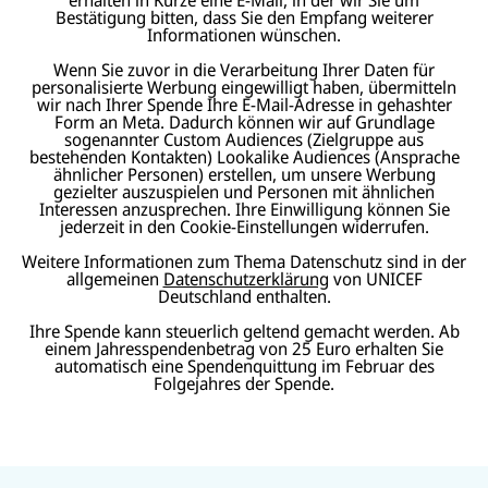
Bestätigung bitten, dass Sie den Empfang weiterer
Informationen wünschen.
Wenn Sie zuvor in die Verarbeitung Ihrer Daten für
personalisierte Werbung eingewilligt haben, übermitteln
wir nach Ihrer Spende Ihre E-Mail-Adresse in gehashter
Form an Meta. Dadurch können wir auf Grundlage
sogenannter Custom Audiences (Zielgruppe aus
bestehenden Kontakten) Lookalike Audiences (Ansprache
ähnlicher Personen) erstellen, um unsere Werbung
gezielter auszuspielen und Personen mit ähnlichen
Interessen anzusprechen. Ihre Einwilligung können Sie
jederzeit in den Cookie-Einstellungen widerrufen.
Weitere Informationen zum Thema Datenschutz sind in der
allgemeinen
Datenschutzerklärung
von UNICEF
Deutschland enthalten.
Ihre Spende kann steuerlich geltend gemacht werden. Ab
einem Jahresspendenbetrag von 25 Euro erhalten Sie
automatisch eine Spendenquittung im Februar des
Folgejahres der Spende.
N
U
U
a
U
N
N
U