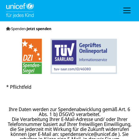
h
e
u
n
d
N
Startseite
Spenden
Jetzt spenden
a
v
i
g
a
t
i
o
n
* Pflichtfeld
Ihre Daten werden zur Spendenabwicklung gemäß Art. 6
Abs. 1 b) DSGVO verarbeitet.
Die Verarbeitung Ihrer E-Mail-Adresse und/ oder Ihrer
Telefonnummer basiert auf Ihrer freiwilligen Einwilligung,
die Sie jederzeit mit Wirkung für die Zukunft widerrufen
können (per E-Mail an: spendenservice@unicef.de ). Sie
erhalten in Kürze eine E-Mail, in der wir Sie um