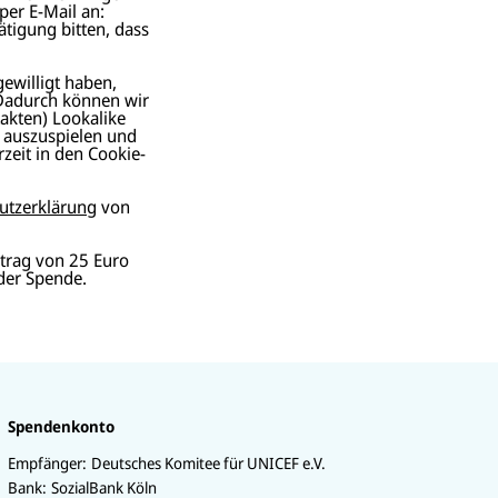
per E-Mail an:
ätigung bitten, dass
gewilligt haben,
 Dadurch können wir
akten) Lookalike
r auszuspielen und
zeit in den Cookie-
utzerklärung
von
trag von 25 Euro
der Spende.
Spendenkonto
Empfänger:
Deutsches Komitee für UNICEF e.V.
Bank:
SozialBank Köln