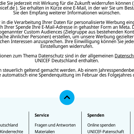
 die Sie jederzeit mit Wirkung für die Zukunft widerrufen können (
ef.de ). Sie erhalten in Kürze eine E-Mail, in der wir Sie um Best
Sie den Empfang weiterer Informationen wünschen.
in die Verarbeitung Ihrer Daten für personalisierte Werbung ein
ch Ihrer Spende Ihre E-Mail-Adresse in gehashter Form an Meta.
ogenannter Custom Audiences (Zielgruppe aus bestehenden Kont
che ähnlicher Personen) erstellen, um unsere Werbung gezielte
chen Interessen anzusprechen. Ihre Einwilligung können Sie jeder
Einstellungen widerrufen.
tionen zum Thema Datenschutz sind in der allgemeinen
Datensch
UNICEF Deutschland enthalten.
n steuerlich geltend gemacht werden. Ab einem Jahresspendenbe
ie automatisch eine Spendenquittung im Februar des Folgejahres 
N
a
c
h
o
b
e
Service
Spenden
n
utschland
Fragen und Antworten
Online spenden
 Kinderrechte
Materialien
UNICEF-Patenschaft