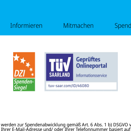
e
m
n
e
ü
n
v
ü
o
v
Informieren
Mitmachen
Spen
n
o
I
n
n
M
f
i
o
t
r
m
m
a
i
c
e
h
r
e
e
n
n
 werden zur Spendenabwicklung gemäß Art. 6 Abs. 1 b) DSGVO v
 Ihrer E-Mail-Adresse und/ oder Ihrer Telefonnummer basiert auf I