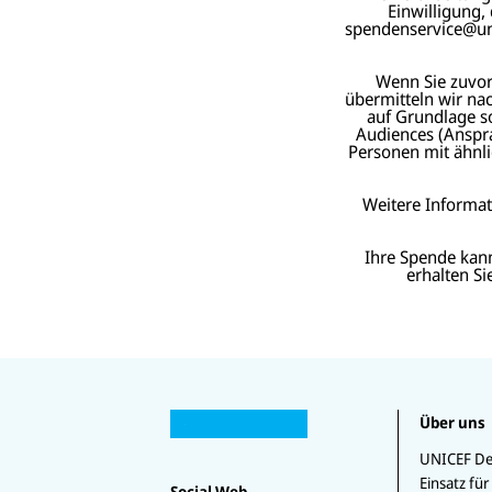
Einwilligung,
spendenservice@unic
Wenn Sie zuvor 
übermitteln wir na
auf Grundlage s
Audiences (Anspra
Personen mit ähnli
Weitere Informa
Ihre Spende kan
erhalten S
U
U
N
Über uns
U
N
U
I
U
N
I
N
C
N
U
IC
C
IC
UNICEF De
E
I
N
E
E
E
Einsatz für
F
C
I
Social Web