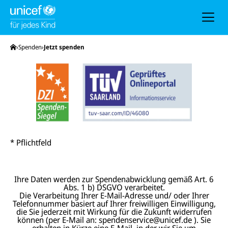
h
e
u
n
d
N
Startseite
Spenden
Jetzt spenden
a
v
i
g
a
t
i
o
n
* Pflichtfeld
Ihre Daten werden zur Spendenabwicklung gemäß Art. 6
Abs. 1 b) DSGVO verarbeitet.
Die Verarbeitung Ihrer E-Mail-Adresse und/ oder Ihrer
Telefonnummer basiert auf Ihrer freiwilligen Einwilligung,
die Sie jederzeit mit Wirkung für die Zukunft widerrufen
können (per E-Mail an: spendenservice@unicef.de ). Sie
erhalten in Kürze eine E-Mail, in der wir Sie um