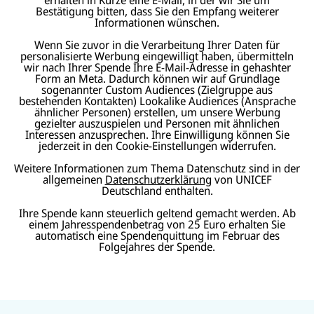
Bestätigung bitten, dass Sie den Empfang weiterer
Informationen wünschen.
Wenn Sie zuvor in die Verarbeitung Ihrer Daten für
personalisierte Werbung eingewilligt haben, übermitteln
wir nach Ihrer Spende Ihre E-Mail-Adresse in gehashter
Form an Meta. Dadurch können wir auf Grundlage
sogenannter Custom Audiences (Zielgruppe aus
bestehenden Kontakten) Lookalike Audiences (Ansprache
ähnlicher Personen) erstellen, um unsere Werbung
gezielter auszuspielen und Personen mit ähnlichen
Interessen anzusprechen. Ihre Einwilligung können Sie
jederzeit in den Cookie-Einstellungen widerrufen.
Weitere Informationen zum Thema Datenschutz sind in der
allgemeinen
Datenschutzerklärung
von UNICEF
Deutschland enthalten.
Ihre Spende kann steuerlich geltend gemacht werden. Ab
einem Jahresspendenbetrag von 25 Euro erhalten Sie
automatisch eine Spendenquittung im Februar des
Folgejahres der Spende.
N
U
U
a
U
N
N
U