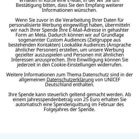
Bestätigung bitten, dass Sie den Empfang weiterer
Informationen wünschen.
Wenn Sie zuvor in die Verarbeitung Ihrer Daten für
personalisierte Werbung eingewilligt haben, übermitteln
wir nach Ihrer Spende Ihre E-Mail-Adresse in gehashter
Form an Meta. Dadurch können wir auf Grundlage
sogenannter Custom Audiences (Zielgruppe aus
bestehenden Kontakten) Lookalike Audiences (Ansprache
ähnlicher Personen) erstellen, um unsere Werbung
gezielter auszuspielen und Personen mit ähnlichen
Interessen anzusprechen. Ihre Einwilligung können Sie
jederzeit in den Cookie-Einstellungen widerrufen.
Weitere Informationen zum Thema Datenschutz sind in der
allgemeinen
Datenschutzerklärung
von UNICEF
Deutschland enthalten.
Ihre Spende kann steuerlich geltend gemacht werden. Ab
einem Jahresspendenbetrag von 25 Euro erhalten Sie
automatisch eine Spendenquittung im Februar des
Folgejahres der Spende.
N
U
U
a
U
N
N
U