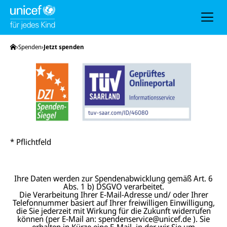
h
e
u
n
d
N
Startseite
Spenden
Jetzt spenden
a
v
i
g
a
t
i
o
n
* Pflichtfeld
Ihre Daten werden zur Spendenabwicklung gemäß Art. 6
Abs. 1 b) DSGVO verarbeitet.
Die Verarbeitung Ihrer E-Mail-Adresse und/ oder Ihrer
Telefonnummer basiert auf Ihrer freiwilligen Einwilligung,
die Sie jederzeit mit Wirkung für die Zukunft widerrufen
können (per E-Mail an: spendenservice@unicef.de ). Sie
erhalten in Kürze eine E-Mail, in der wir Sie um