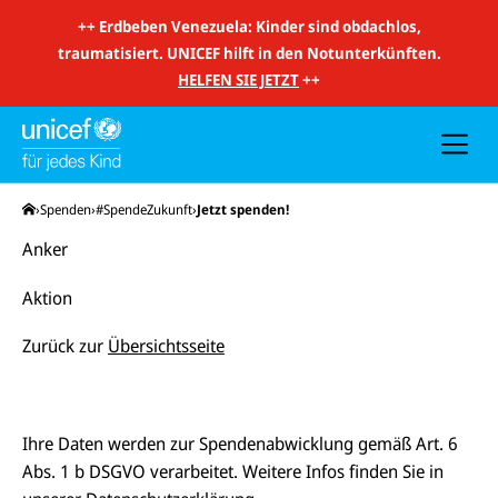
m
i
++
Erdbeben Venezuela: Kinder sind obdachlos,
t
traumatisiert. UNICEF hilft in den Notunterkünften.
S
u
HELFEN SIE JETZT
++
c
h
e
u
n
d
N
Startseite
Spenden
#SpendeZukunft
Jetzt spenden!
a
v
Anker
i
g
a
Aktion
t
i
o
Zurück zur
Übersichtsseite
n
Ihre Daten werden zur Spendenabwicklung gemäß Art. 6
Abs. 1 b DSGVO verarbeitet. Weitere Infos finden Sie in