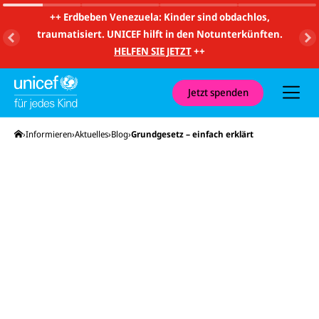
m
i
++
Erdbeben Venezuela: Kinder sind obdachlos,
t
traumatisiert. UNICEF hilft in den Notunterkünften.
S
u
HELFEN SIE JETZT
++
c
h
e
u
Jetzt spenden
n
d
N
Startseite
Informieren
Aktuelles
Blog
Grundgesetz – einfach erklärt
a
v
i
g
a
t
i
o
n