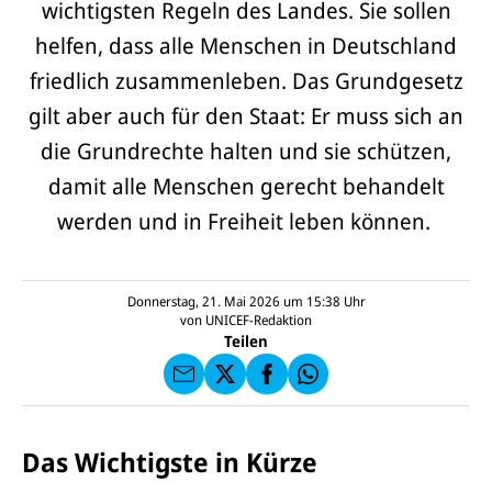
wichtigsten Regeln des Landes. Sie sollen
helfen, dass alle Menschen in Deutschland
friedlich zusammenleben. Das Grundgesetz
gilt aber auch für den Staat: Er muss sich an
die Grundrechte halten und sie schützen,
damit alle Menschen gerecht behandelt
werden und in Freiheit leben können.
E-
U
M
N
ai
U
I
l
N
C
a
U
IC
Donnerstag, 21. Mai 2026 um 15:38
Uhr
E
n
N
E
F
von
UNICEF-Redaktion
U
I
F
a
Teilen
N
C
a
u
I
E
uf
f
C
F
W
F
E
a
h
a
F
u
at
c
s
f
s
e
e
X
a
Das Wichtigste in Kürze
b
n
p
o
d
p