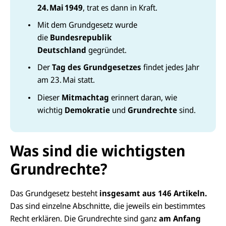
24.
Mai
1949
, trat es dann in Kraft.
Mit dem Grundgesetz wurde
die
Bundesrepublik
Deutschland
gegründet.
Der
Tag des Grundgesetzes
findet jedes Jahr
am 23. Mai statt.
Dieser
Mitmachtag
erinnert daran, wie
wichtig
Demokratie
und
Grundrechte
sind.
Was sind die wichtigsten
D
i
e
Grundrechte?
G
a
l
Das Grundgesetz besteht
insgesamt aus 146 Artikeln.
e
r
Das sind einzelne Abschnitte, die jeweils ein bestimmtes
i
Recht erklären. Die Grundrechte sind ganz
am Anfang
e