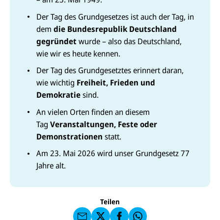
Der Tag des Grundgesetzes ist auch der Tag, in
dem
die Bundesrepublik Deutschland
gegründet
wurde – also das Deutschland,
wie wir es heute kennen.
Der Tag des Grundgesetztes erinnert daran,
wie wichtig
Freiheit, Frieden und
Demokratie
sind.
An vielen Orten finden an diesem
Tag
Veranstaltungen, Feste oder
Demonstrationen
statt.
E-
Am 23. Mai 2026 wird unser Grundgesetz 77
U
M
N
Jahre alt.
ai
U
I
l
N
C
a
U
IC
E
n
N
E
F
U
I
F
a
Teilen
N
C
a
u
I
E
uf
f