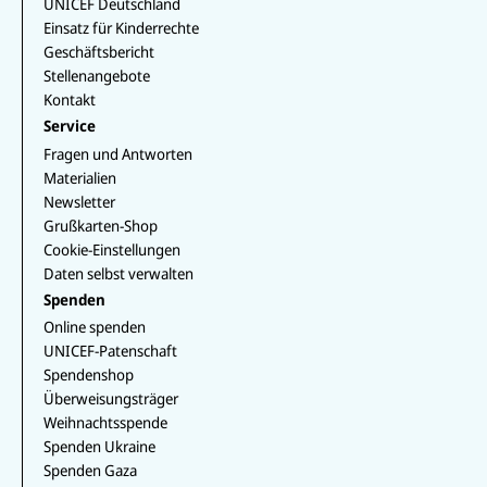
p
u
a
UNICEF Deutschland
o
d
o
p
b
m
o
I
k
Einsatz für Kinderrechte
e
k
n
Geschäftsbericht
Stellenangebote
Kontakt
Service
Fragen und Antworten
Materialien
Newsletter
Grußkarten-Shop
Cookie-Einstellungen
Daten selbst verwalten
Spenden
Online spenden
UNICEF-Patenschaft
Spendenshop
Überweisungsträger
Weihnachtsspende
Spenden Ukraine
Spenden Gaza