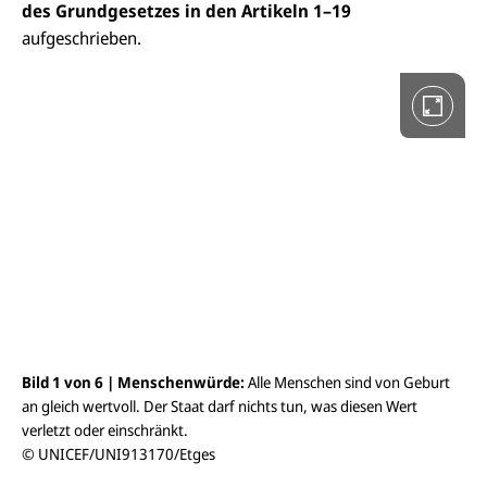
i
des Grundgesetzes in den Artikeln 1–19
n
V
aufgeschrieben.
o
l
l
b
i
l
d
a
n
s
i
c
h
t
ö
f
f
n
e
Bild 1 von 6 |
Menschenwürde:
Alle Menschen sind von Geburt
Bil
n
an gleich wertvoll. Der Staat darf nichts tun, was diesen Wert
fre
verletzt oder einschränkt.
ver
© UNICEF/UNI913170/Etges
© 