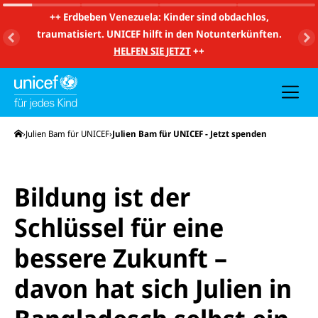
m
i
++
Erdbeben Venezuela: Kinder sind obdachlos,
t
traumatisiert. UNICEF hilft in den Notunterkünften.
S
u
HELFEN SIE JETZT
++
c
h
e
u
n
d
N
Startseite
Julien Bam für UNICEF
Julien Bam für UNICEF - Jetzt spenden
a
v
i
g
a
Bildung ist der
t
i
Schlüssel für eine
o
n
bessere Zukunft –
davon hat sich Julien in