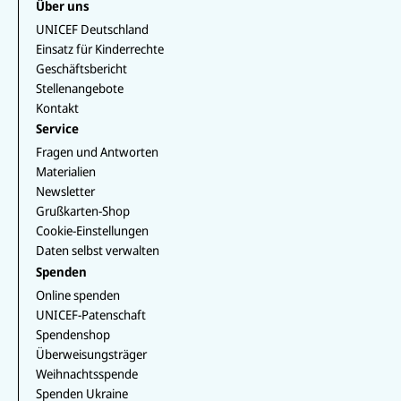
e
k
k
Über uns
a
T
r
b
e
T
p
u
a
UNICEF Deutschland
o
d
o
p
b
m
o
I
k
Einsatz für Kinderrechte
e
k
n
Geschäftsbericht
Stellenangebote
Kontakt
Service
Fragen und Antworten
Materialien
Newsletter
Grußkarten-Shop
Cookie-Einstellungen
Daten selbst verwalten
Spenden
Online spenden
UNICEF-Patenschaft
Spendenshop
Überweisungsträger
Weihnachtsspende
Spenden Ukraine