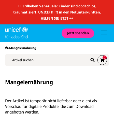
m
i
++
Erdbeben Venezuela: Kinder sind obdachlos,
t
traumatisiert. UNICEF hilft in den Notunterkünften.
S
u
HELFEN SIE JETZT
++
c
h
e
S
u
Jetzt spenden
u
n
Z
c
d
u
h
N
m
e
Startseite
Mangelernährung
a
W
a
v
a
b
i
r
0
s
g
e
c
a
n
h
t
k
i
i
o
c
o
r
k
Mangelernährung
n
b
e
n
Der Artikel ist temporär nicht lieferbar oder dient als
Vorschau für digitale Produkte, die zum Download
angeboten werden.