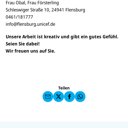
Frau Obal, Frau Försterling
Schleswiger Straße 10, 24941 Flensburg
0461/181777
info@flensburg.unicef.de
Unsere Arbeit ist kreativ und gibt ein gutes Gefühl.
Seien Sie dabei!
Wir freuen uns auf Sie.
E-
U
M
N
ai
U
I
l
N
C
a
U
IC
E
n
N
E
F
U
I
F
a
Teilen
N
C
a
u
I
E
uf
f
C
F
W
F
E
a
h
a
F
u
at
c
s
f
s
e
e
X
a
N
b
U
U
n
p
a
U
o
N
N
U
d
p