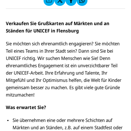
f
C
F
W
F
E
a
h
a
F
u
at
c
s
f
s
e
e
X
a
Verkaufen Sie Grußkarten auf Märkten und an
b
n
p
o
Ständen für UNICEF in Flensburg
d
p
o
e
k
n
Sie möchten sich ehrenamtlich engagieren? Sie möchten
Teil eines Teams in Ihrer Stadt sein? Dann sind Sie bei
UNICEF richtig. Wir suchen Menschen wie Sie! Denn
ehrenamtliches Engagement ist ein unverzichtbarer Teil
der UNICEF-Arbeit. Ihre Erfahrung und Talente, Ihr
Mitgefühl und Ihr Optimismus helfen, die Welt für Kinder
gemeinsam besser zu machen. Es gibt viele gute Gründe
mitzumachen!
Was erwartet Sie?
Sie übernehmen eine oder mehrere Schichten auf
Märkten und an Ständen, z.B. auf einem Stadtfest oder