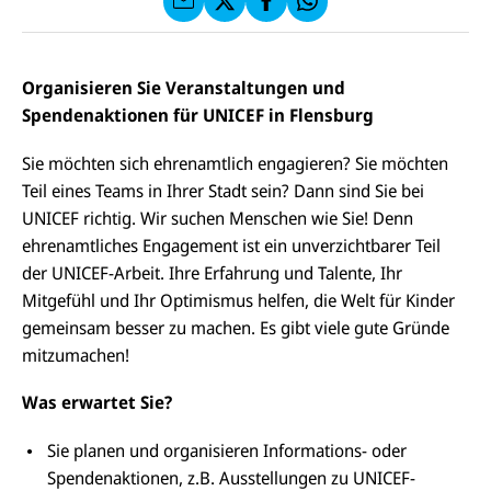
f
C
F
W
F
E
a
h
a
F
u
at
c
s
f
s
e
e
X
a
Organisieren Sie Veranstaltungen und
b
n
p
o
Spendenaktionen für UNICEF in Flensburg
d
p
o
e
k
n
Sie möchten sich ehrenamtlich engagieren? Sie möchten
Teil eines Teams in Ihrer Stadt sein? Dann sind Sie bei
UNICEF richtig. Wir suchen Menschen wie Sie! Denn
ehrenamtliches Engagement ist ein unverzichtbarer Teil
der UNICEF-Arbeit. Ihre Erfahrung und Talente, Ihr
Mitgefühl und Ihr Optimismus helfen, die Welt für Kinder
gemeinsam besser zu machen. Es gibt viele gute Gründe
mitzumachen!
Was erwartet Sie?
Sie planen und organisieren Informations- oder
Spendenaktionen, z.B. Ausstellungen zu UNICEF-