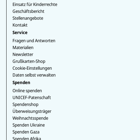
p
b
m
o
I
k
Einsatz für Kinderrechte
e
k
n
Geschäftsbericht
Stellenangebote
Kontakt
Service
Fragen und Antworten
Materialien
Newsletter
Grußkarten-Shop
Cookie-Einstellungen
Daten selbst verwalten
Spenden
Online spenden
UNICEF-Patenschaft
Spendenshop
Überweisungsträger
Weihnachtsspende
Spenden Ukraine
Spenden Gaza
Spenden Afrika