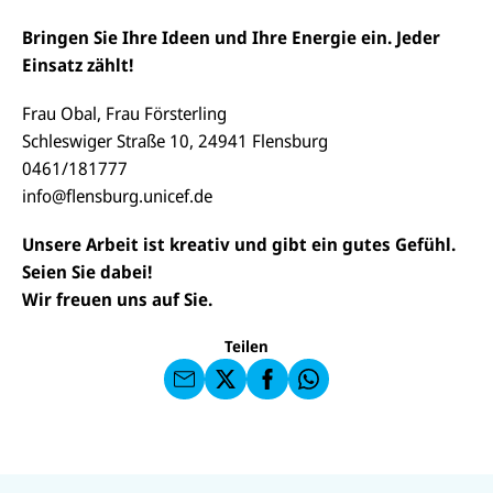
Bringen Sie Ihre Ideen und Ihre Energie ein. Jeder
Einsatz zählt!
Frau Obal, Frau Försterling
Schleswiger Straße 10, 24941 Flensburg
0461/181777
info@flensburg.unicef.de
E-
U
Unsere Arbeit ist kreativ und gibt ein gutes Gefühl.
M
N
ai
U
Seien Sie dabei!
I
l
N
C
Wir freuen uns auf Sie.
a
U
IC
E
n
N
E
F
U
I
F
a
Teilen
N
C
a
u
I
E
uf
f
C
F
W
F
E
a
h
a
F
u
at
c
s
f
s
e
e
X
a
N
b
U
U
n
p
a
U
o
N
N
U
d
p