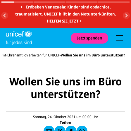
m
i
++
Erdbeben Venezuela: Kinder sind obdachlos,
t
traumatisiert. UNICEF hilft in den Notunterkünften.
S
u
HELFEN SIE JETZT
++
c
h
e
u
Jetzt spenden
n
d
N
namt
Ehrenamtlich arbeiten für UNICEF
Wollen Sie uns im Büro unterstützen?
a
v
i
g
a
Wollen Sie uns im Büro
t
i
o
unterstützen?
E-
U
n
M
N
ai
U
I
l
N
C
a
U
IC
E
n
N
E
F
Sonntag, 24. Oktober 2021 um 00:00
Uhr
U
I
F
a
Teilen
N
C
a
u
I
E
uf