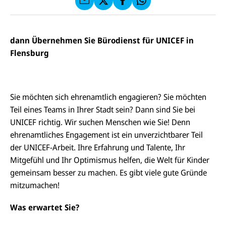
f
C
F
W
F
E
a
h
a
F
u
at
c
s
f
s
e
e
X
a
dann Übernehmen Sie Bürodienst für UNICEF in
b
n
p
o
Flensburg
d
p
o
e
k
n
Sie möchten sich ehrenamtlich engagieren? Sie möchten
Teil eines Teams in Ihrer Stadt sein? Dann sind Sie bei
UNICEF richtig. Wir suchen Menschen wie Sie! Denn
ehrenamtliches Engagement ist ein unverzichtbarer Teil
der UNICEF-Arbeit. Ihre Erfahrung und Talente, Ihr
Mitgefühl und Ihr Optimismus helfen, die Welt für Kinder
gemeinsam besser zu machen. Es gibt viele gute Gründe
mitzumachen!
Was erwartet Sie?