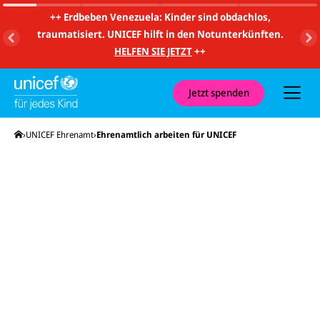
m
i
++
Erdbeben Venezuela: Kinder sind obdachlos,
t
traumatisiert. UNICEF hilft in den Notunterkünften.
S
u
HELFEN SIE JETZT
++
c
h
e
u
Jetzt spenden
n
d
N
Startseite
UNICEF Ehrenamt
Ehrenamtlich arbeiten für UNICEF
a
v
i
g
a
t
i
o
n