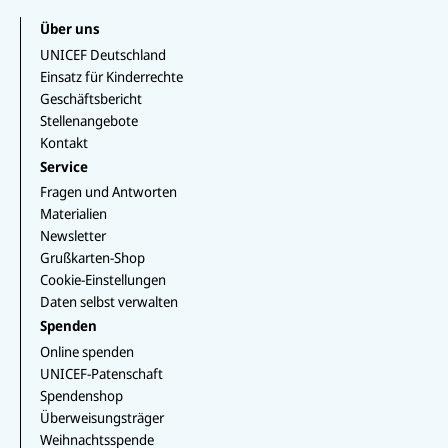
at
o
a
c
n
i
s
u
g
e
k
k
Über uns
a
T
r
b
e
T
p
u
a
UNICEF Deutschland
o
d
o
p
b
m
o
I
k
Einsatz für Kinderrechte
e
k
n
Geschäftsbericht
Stellenangebote
Kontakt
Service
Fragen und Antworten
Materialien
Newsletter
Grußkarten-Shop
Cookie-Einstellungen
Daten selbst verwalten
Spenden
Online spenden
UNICEF-Patenschaft
Spendenshop
Überweisungsträger
Weihnachtsspende