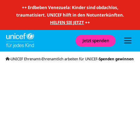
m
i
++
Erdbeben Venezuela: Kinder sind obdachlos,
t
traumatisiert. UNICEF hilft in den Notunterkünften.
S
u
HELFEN SIE JETZT
++
c
h
e
u
Jetzt spenden
n
d
N
Startseite
UNICEF Ehrenamt
Ehrenamtlich arbeiten für UNICEF
Spenden gewinnen
a
v
i
g
a
t
i
o
n