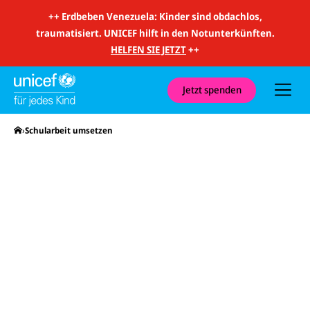
m
i
++
Erdbeben Venezuela: Kinder sind obdachlos,
t
traumatisiert. UNICEF hilft in den Notunterkünften.
S
u
HELFEN SIE JETZT
++
c
h
e
u
Jetzt spenden
n
d
N
Startseite
Schularbeit umsetzen
a
v
i
g
a
t
i
o
n