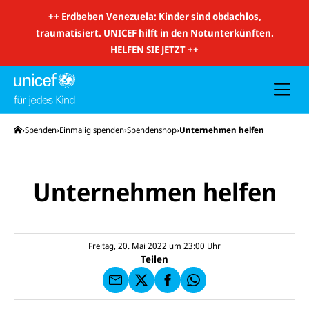
m
i
++
Erdbeben Venezuela: Kinder sind obdachlos,
t
traumatisiert. UNICEF hilft in den Notunterkünften.
S
u
HELFEN SIE JETZT
++
c
h
e
u
n
d
N
Startseite
Spenden
Einmalig spenden
Spendenshop
Unternehmen helfen
a
v
i
g
a
Unternehmen helfen
E-
t
U
M
i
N
ai
U
o
I
l
N
n
C
a
U
IC
E
n
N
E
F
Freitag, 20. Mai 2022 um 23:00
Uhr
U
I
F
a
Teilen
N
C
a
u
I
E
uf
f
C
F
W
F
E
a
h
a
F
u
at