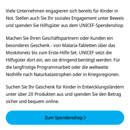
c
s
f
s
e
e
X
a
Viele Unternehmen engagieren sich bereits für Kinder in
b
n
p
o
Not. Stellen auch Sie Ihr soziales Engagement unter Beweis
d
p
o
e
und spenden Sie Hilfsgüter aus dem UNICEF-Spendenshop.
k
n
Machen Sie Ihren Geschäftspartnern oder Kunden ein
besonderes Geschenk - von Malaria-Tabletten über das
Moskitonetz bis zum Erste-Hilfe-Set. UNICEF setzt die
Hilfsgüter dort ein, wo sie dringend benötigt werden: Für
die langfristige Programmarbeit oder die weltweite
Nothilfe nach Naturkatastrophen oder in Kriegsregionen.
Suchen Sie Ihr Geschenk für Kinder in Entwicklungsländern
unter über 20 Produkten aus und spenden Sie den Betrag
sicher und bequem online.
E-
U
M
N
ai
U
I
l
N
Zum Spendenshop
C
a
U
IC
E
n
N
E
F