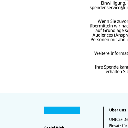
Einwilligung,
spendenservice@unic
Wenn Sie zuvor 
übermitteln wir na
auf Grundlage s
Audiences (Anspra
Personen mit ähnli
Weitere Informa
Ihre Spende kan
erhalten S
U
U
N
Über uns
U
N
U
I
U
N
I
N
C
N
U
IC
C
IC
UNICEF De
E
I
N
E
E
E
Einsatz für
F
C
I
Social Web