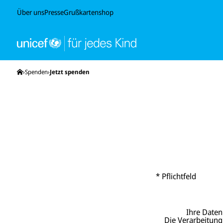
Über uns
Presse
Grußkartenshop
Startseite
Spenden
Jetzt spenden
* Pflichtfeld
Ihre Daten
Die Verarbeitung