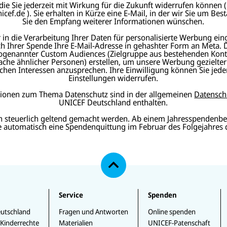
 die Sie jederzeit mit Wirkung für die Zukunft widerrufen können (
ef.de ). Sie erhalten in Kürze eine E-Mail, in der wir Sie um Best
Sie den Empfang weiterer Informationen wünschen.
in die Verarbeitung Ihrer Daten für personalisierte Werbung ein
ch Ihrer Spende Ihre E-Mail-Adresse in gehashter Form an Meta.
ogenannter Custom Audiences (Zielgruppe aus bestehenden Kont
che ähnlicher Personen) erstellen, um unsere Werbung gezielte
chen Interessen anzusprechen. Ihre Einwilligung können Sie jeder
Einstellungen widerrufen.
tionen zum Thema Datenschutz sind in der allgemeinen
Datensch
UNICEF Deutschland enthalten.
n steuerlich geltend gemacht werden. Ab einem Jahresspendenbe
ie automatisch eine Spendenquittung im Februar des Folgejahres 
N
a
c
h
o
b
e
Service
Spenden
n
utschland
Fragen und Antworten
Online spenden
 Kinderrechte
Materialien
UNICEF-Patenschaft