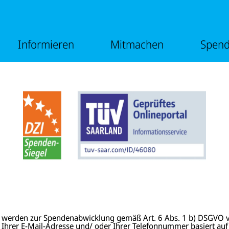
e
m
n
e
ü
n
v
ü
o
v
Informieren
Mitmachen
Spen
n
o
I
n
n
M
f
i
o
t
r
m
m
a
i
c
e
h
r
e
e
n
n
 werden zur Spendenabwicklung gemäß Art. 6 Abs. 1 b) DSGVO v
 Ihrer E-Mail-Adresse und/ oder Ihrer Telefonnummer basiert auf I