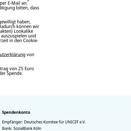
per E-Mail an:
ätigung bitten, dass
gewilligt haben,
 Dadurch können wir
akten) Lookalike
r auszuspielen und
zeit in den Cookie-
utzerklärung
von
trag von 25 Euro
der Spende.
Spendenkonto
Empfänger:
Deutsches Komitee für UNICEF e.V.
Bank:
SozialBank Köln