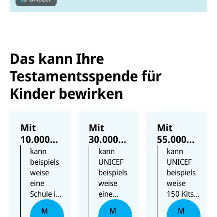
Das kann Ihre
Testamentsspende für
Kinder bewirken
Mit
Mit
Mit
10.000
30.000
55.000
Euro
Euro
Euro
kann
kann
kann
beispiels
UNICEF
UNICEF
weise
beispiels
beispiels
eine
weise
weise
Schule in
eine
150 Kits
Madagas
Gesundh
mit
M
M
M
kar mit
eitsstatio
Materialie