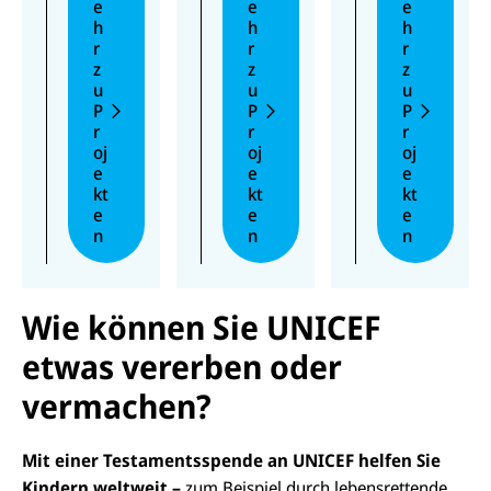
e
e
e
Solarener
n in
n zur
h
h
h
gie
Venezuel
frühkindli
r
r
r
ausgestat
a instand
chen
z
z
z
u
u
u
tet
setzen,
Entwicklu
P
P
P
werden.
damit
ng
r
r
r
kranke
bereitstell
oj
oj
oj
Kinder
en, um
e
e
e
medizinis
7.500
kt
kt
kt
ch
Kinder in
e
e
e
n
n
n
versorgt
Namibia
werden
nachhalti
können.
g zu
fördern.
Wie können Sie UNICEF
etwas vererben oder
vermachen?
Mit einer Testamentsspende an UNICEF helfen Sie
Kindern weltweit –
zum Beispiel durch lebensrettende