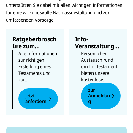
unterstützen Sie dabei mit allen wichtigen Informationen
für eine wirkungsvolle Nachlassgestaltung und zur
umfassenden Vorsorge.
Ratgeberbrosch
Info-
üre zum
Veranstaltunge
Testament
n und
Alle Informationen
Persönlichen
Sprechstunden
zur richtigen
Austausch rund
Erstellung eines
um Ihr Testament
Testaments und
bieten unsere
zur
kostenlose
Testamentsspende
Infoabende und
zur
- inklusive Muster
individuellen
Jetzt
Anmeldun
und Checklisten.
Sprechstunden.
anfordern
g
Jetzt
kostenlos als
Nächster Termin:
Broschüre
nach
Di. 29.
Hause bestellen
September 2026
oder direkt
herunterladen.