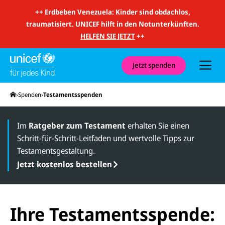
m
i
++
Erdbeben Venezuela: Kinder sind obdachlos,
t
traumatisiert. UNICEF hilft in den Notunterkünften.
S
u
HELFEN SIE JETZT
++
c
h
e
u
Jetzt spenden
n
d
N
Startseite
Spenden
Testamentsspenden
a
v
i
g
Im
Ratgeber zum Testament
erhalten Sie einen
a
Schritt-für-Schritt-Leitfaden und wertvolle Tipps zur
t
i
Testamentsgestaltung.
o
n
Jetzt kostenlos bestellen
Ihre Testamentsspende: