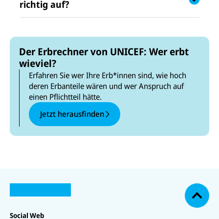
richtig auf?
Der Erbrechner von UNICEF: Wer erbt
wieviel?
Erfahren Sie wer Ihre Erb*innen sind, wie hoch
deren Erbanteile wären und wer Anspruch auf
einen Pflichtteil hätte.
Jetzt herausfinden
N
U
U
a
U
N
N
U
c
U
N
U
I
I
N
N
I
N
h
C
C
I
IC
C
IC
o
E
E
C
E
E
E
F
F
E
b
F
F
F
Social Web
a
a
F
e