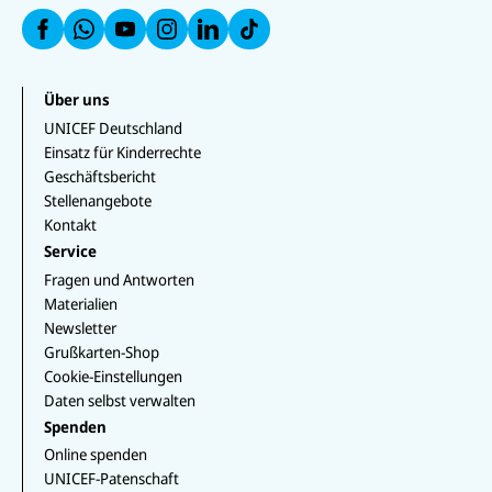
a
a
a
u
u
a
n
uf
u
uf
f
f
u
W
f
In
F
L
f
h
Y
st
a
i
T
at
o
a
c
n
i
s
u
g
e
k
k
Über uns
a
T
r
b
e
T
p
u
a
UNICEF Deutschland
o
d
o
p
b
m
o
I
k
Einsatz für Kinderrechte
e
k
n
Geschäftsbericht
Stellenangebote
Kontakt
Service
Fragen und Antworten
Materialien
Newsletter
Grußkarten-Shop
Cookie-Einstellungen
Daten selbst verwalten
Spenden
Online spenden
UNICEF-Patenschaft