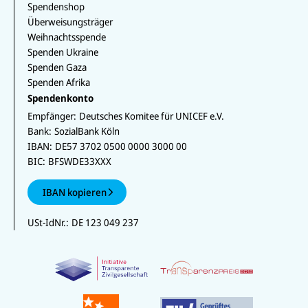
Spendenshop
Überweisungsträger
Weihnachtsspende
Spenden Ukraine
Spenden Gaza
Spenden Afrika
Spendenkonto
Empfänger:
Deutsches Komitee für UNICEF e.V.
Bank:
SozialBank Köln
IBAN:
DE57 3702 0500 0000 3000 00
BIC:
BFSWDE33XXX
IBAN kopieren
USt-IdNr.:
DE 123 049 237