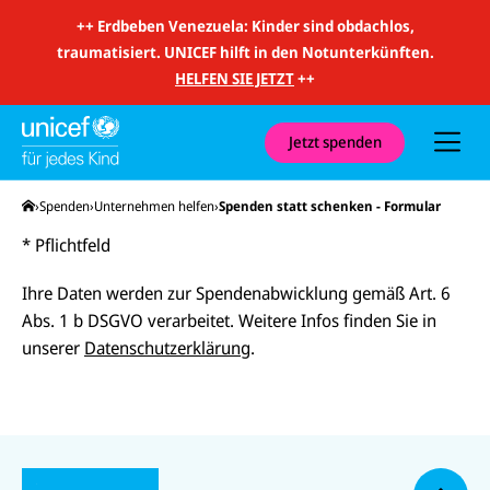
m
i
++
Erdbeben Venezuela: Kinder sind obdachlos,
t
traumatisiert. UNICEF hilft in den Notunterkünften.
S
u
HELFEN SIE JETZT
++
c
h
e
u
Jetzt spenden
n
d
N
Startseite
Spenden
Unternehmen helfen
Spenden statt schenken - Formular
a
v
* Pflichtfeld
i
g
a
Ihre Daten werden zur Spendenabwicklung gemäß Art. 6
t
i
Abs. 1 b DSGVO verarbeitet. Weitere Infos finden Sie in
o
unserer
Datenschutzerklärung
.
n
N
U
U
a
U
N
N
U
c
U
N
U
I
I
N
N
I
N
h
C
C
I