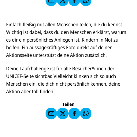
f
C
F
W
F
E
a
h
a
F
u
at
c
s
f
s
e
e
X
a
Einfach fleißig mit allen Menschen teilen, die du kennst.
b
n
p
o
Wichtig ist dabei, dass du den Menschen erklärst, warum
d
p
o
e
es dir ein persönliches Anliegen ist, Kindern in Not zu
k
n
helfen. Ein aussagekräftiges Foto direkt auf deiner
Aktionsseite unterstützt deine Aktion zusätzlich.
Deine Laufchallenge ist für alle Besucher*innen der
E-
U
UNICEF-Seite sichtbar. Vielleicht klinken sich so auch
M
N
ai
U
Menschen ein, die dich nicht persönlich kennen, deine
I
l
N
C
Aktion aber toll finden.
a
U
IC
E
n
N
E
F
U
I
F
a
Teilen
N
C
a
u
I
E
uf
f
C
F
W
F
E
a
h
a
F
u
at
c
s
f
s
e
e
X
a
N