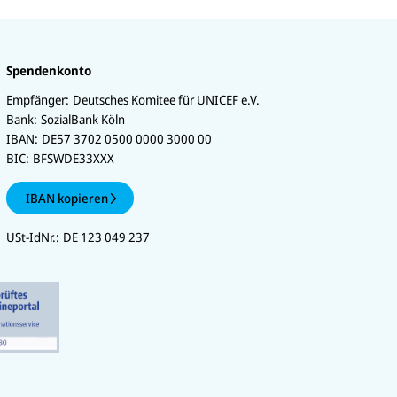
Spendenkonto
Empfänger:
Deutsches Komitee für UNICEF e.V.
Bank:
SozialBank Köln
IBAN:
DE57 3702 0500 0000 3000 00
BIC:
BFSWDE33XXX
IBAN kopieren
USt-IdNr.:
DE 123 049 237