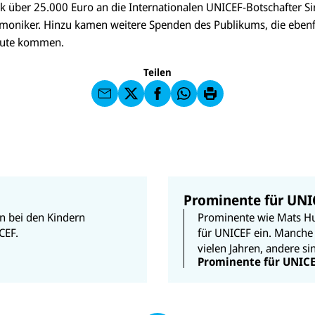
U
D
k über 25.000 Euro an die Internationalen UNICEF-Botschafter Si
M
N
i
ai
U
rmoniker. Hinzu kamen weitere Spenden des Publikums, die ebenfa
I
e
l
N
C
s
ugute kommen.
a
U
IC
E
e
n
N
E
F
S
U
I
F
a
e
Teilen
N
C
a
u
i
I
E
uf
f
t
C
F
W
F
e
E
a
h
a
d
F
u
at
c
r
s
f
s
e
u
e
X
a
b
c
n
p
o
k
d
p
o
e
e
k
n
n
Prominente für UNI
n bei den Kindern
Prominente wie Mats Hu
CEF.
für UNICEF ein. Manche 
vielen Jahren, andere si
Prominente für UNIC
N
a
c