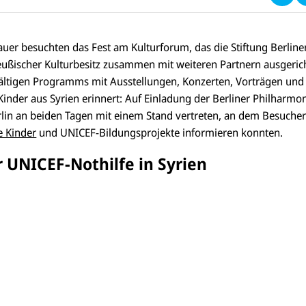
E
F
s
e
uer besuchten das Fest am Kulturforum, das die Stiftung Berline
n
reußischer Kulturbesitz zusammen mit weiteren Partnern ausgeric
d
e
lfältigen Programms mit Ausstellungen, Konzerten, Vorträgen un
n
inder aus Syrien erinnert: Auf Einladung der Berliner Philharmo
in an beiden Tagen mit einem Stand vertreten, an dem Besucher 
e Kinder
und UNICEF-Bildungsprojekte informieren konnten.
 UNICEF-Nothilfe in Syrien