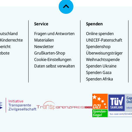
h
o
b
e
Service
Spenden
n
utschland
Fragen und Antworten
Online spenden
 Kinderrechte
Materialien
UNICEF-Patenschaft
ericht
Newsletter
Spendenshop
ebote
Grußkarten-Shop
Überweisungsträger
Cookie-Einstellungen
Weihnachtsspende
Daten selbst verwalten
Spenden Ukraine
Spenden Gaza
Spenden Afrika