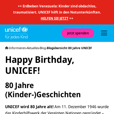
m
i
++
Erdbeben Venezuela: Kinder sind obdachlos,
t
traumatisiert. UNICEF hilft in den Notunterkünften.
S
u
HELFEN SIE JETZT
++
c
h
e
u
Jetzt spenden
n
d
N
Startseite
Informieren
Aktuelles
Blog
Blogübersicht 80 Jahre UNICEF
a
v
Happy Birthday,
i
g
a
UNICEF!
t
i
o
n
80 Jahre
(Kinder-)Geschichten
UNICEF wird 80 Jahre alt!
Am 11. Dezember 1946 wurde
das Kinderhilfswerk der Vereinten Nationen gegründet –