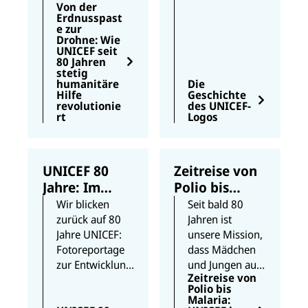
Von der
zukunftsfähige
wurde das
Hilfe
Erdnusspast
Welt zu
UNICEF-Logo
e zur
revolutioniert
schaffen,
immer wieder
Drohne: Wie
UNICEF seit
brauchen wir
weiterentwickelt
80 Jahren
vor allem eines:
und
stetig
humanitäre
Die
innovative
modernisiert.
Hilfe
Geschichte
Lösungen. Wir
Wie das Logo
revolutionie
des UNICEF-
stellen Ihnen
früher aussah,
rt
Logos
wegweisende
welche
Ansätze vor.
grafischen
Trends es
UNICEF 80
Zeitreise von
widerspiegelt
Jahre: Im
Polio bis
und wie sich
Einsatz für
Malaria:
Wir blicken
Seit bald 80
sein
Kinder
UNICEF im
zurück auf 80
Jahren ist
Erscheinungsbil
Jahre UNICEF:
unsere Mission,
Kampf gegen
d bis heute
Fotoreportage
dass Mädchen
immer wieder
Krankheiten
zur Entwicklung
und Jungen auf
geändert hat,
Zeitreise von
der UNICEF-
der ganzen Welt
erfahren Sie in
Polio bis
Hilfe für Kinder
gesund groß
unserem Blog.
Malaria: