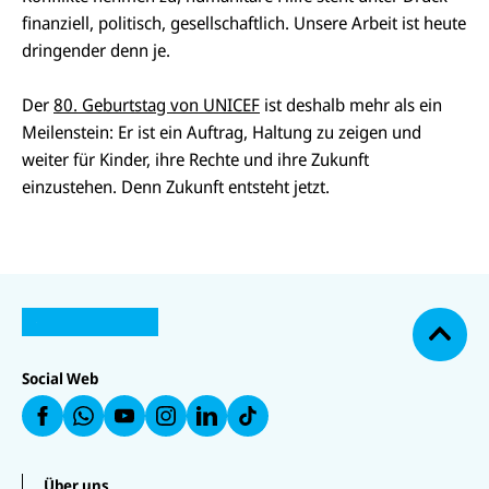
finanziell, politisch, gesellschaftlich. Unsere Arbeit ist heute
dringender denn je.
Der
80. Geburtstag von UNICEF
ist deshalb mehr als ein
Meilenstein: Er ist ein Auftrag, Haltung zu zeigen und
weiter für Kinder, ihre Rechte und ihre Zukunft
einzustehen. Denn Zukunft entsteht jetzt.
N
U
U
a
U
N
N
U
c
U
N
U
I
I
N
N
I
N
h
C
C
I
IC
C
IC
o
E
E
C
E
E
E
F
F
E
b
F
F
F
Social Web
a
a
F
e
a
a
a
u
u
a
n
uf
u
uf
f
f
u
W
f
In
F
L
f
h
Y
st
a
i
T
at
o
a
c
n
i
s
u
g
e
k
k
Über uns