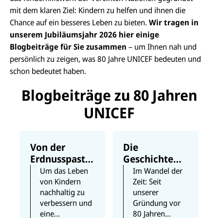
mit dem klaren Ziel: Kindern zu helfen und ihnen die
Chance auf ein besseres Leben zu bieten.
Wir tragen in
unserem Jubiläumsjahr 2026 hier einige
Blogbeiträge für Sie zusammen
– um Ihnen nah und
persönlich zu zeigen, was 80 Jahre UNICEF bedeuten und
schon bedeutet haben.
Blogbeiträge zu 80 Jahren
UNICEF
Von der
Die
Erdnusspaste
Geschichte
zur Drohne:
des UNICEF-
Um das Leben
Im Wandel der
Wie UNICEF
Logos
von Kindern
Zeit: Seit
nachhaltig zu
unserer
seit 80 Jahren
verbessern und
Gründung vor
stetig
eine
80 Jahren
humanitäre