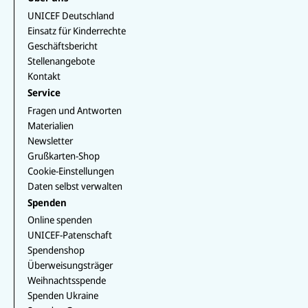
a
T
r
b
e
T
p
u
a
UNICEF Deutschland
o
d
o
p
b
m
o
I
k
Einsatz für Kinderrechte
e
k
n
Geschäftsbericht
Stellenangebote
Kontakt
Service
Fragen und Antworten
Materialien
Newsletter
Grußkarten-Shop
Cookie-Einstellungen
Daten selbst verwalten
Spenden
Online spenden
UNICEF-Patenschaft
Spendenshop
Überweisungsträger
Weihnachtsspende
Spenden Ukraine