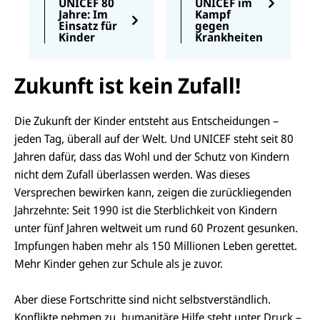
in den letzten
werden können.
UNICEF 80
UNICEF im
Jahre: Im
Kampf
Jahrzehnten.
In diesem
Einsatz für
gegen
Beitrag zeigen
Kinder
Krankheiten
wir Ihnen, wie
wir bereits
Zukunft ist kein Zufall!
erfolgreich
gegen die
Pocken, gegen
Die Zukunft der Kinder entsteht aus Entscheidungen –
Polio und viele
jeden Tag, überall auf der Welt. Und UNICEF steht seit 80
andere
Jahren dafür, dass das Wohl und der Schutz von Kindern
Krankheiten
nicht dem Zufall überlassen werden. Was dieses
gekämpft
haben. Und
Versprechen bewirken kann, zeigen die zurückliegenden
auch, was
Jahrzehnte: Seit 1990 ist die Sterblichkeit von Kindern
unsere Rolle bei
unter fünf Jahren weltweit um rund 60 Prozent gesunken.
der Corona-
Impfungen haben mehr als 150 Millionen Leben gerettet.
Impfung ist.
Mehr Kinder gehen zur Schule als je zuvor.
Aber diese Fortschritte sind nicht selbstverständlich.
Konflikte nehmen zu, humanitäre Hilfe steht unter Druck –