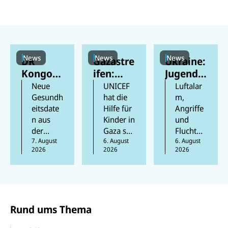
News
News
News
DR
Gazastre
Ukraine:
Kongo:
ifen:
Jugendli
Mehr als
Berichte
che
Neue
UNICEF
Luftalar
300
n
feiern
Gesundh
hat die
m,
eitsdate
Hilfe für
Angriffe
Kinder
zufolge
ihren
n aus
Kinder in
und
an Ebola
mindest
Schulabs
der
Gaza seit
Flucht
gestorb
ens 300
chluss
Provinz
7. August
Beginn
6. August
prägen
6. August
en
Kinder
inmitten
2026
2026
2026
Ituri in
der
das
in den
des
der
Waffenr
Aufwach
vergang
Krieges
Demokr
uhe
sen der
enen
atischen
ausgewe
Kinder in
300
Republik
itet und
der
Tagen
Rund ums Thema
Kongo
erreicht
Ukraine.
getötet
zeigen
mehr
UNICEF-