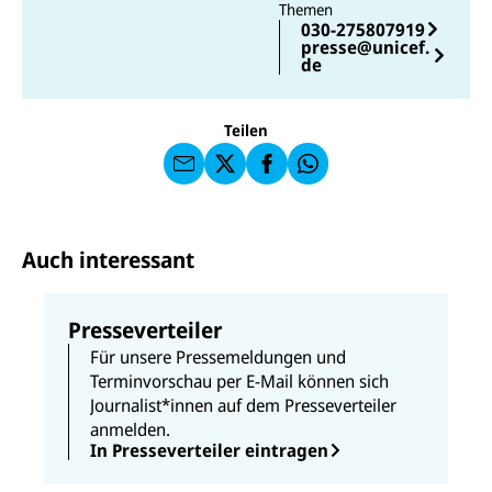
Themen
E-
U
030-275807919
M
N
presse@unicef.
ai
U
I
de
l
N
C
a
U
IC
E
n
N
E
F
U
I
F
a
Teilen
N
C
a
u
I
E
uf
f
C
F
W
F
E
a
h
a
F
u
at
c
s
f
s
e
e
X
a
b
Auch interessant
n
p
o
d
p
o
e
k
n
Presseverteiler
Für unsere Pressemeldungen und
Terminvorschau per E-Mail können sich
Journalist*innen auf dem Presseverteiler
anmelden.
In Presseverteiler eintragen