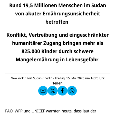
Rund 19,5 Millionen Menschen im Sudan
von akuter Ernährungsunsicherheit
betroffen
Konflikt, Vertreibung und eingeschränkter
humanitärer Zugang bringen mehr als
825.000 Kinder durch schwere
E-
U
Mangelernährung in Lebensgefahr
M
N
ai
U
I
l
N
C
a
U
IC
E
n
N
E
F
New York / Port Sudan / Berlin
•
Freitag, 15. Mai 2026 um 16:20
Uhr
U
I
F
a
Teilen
N
C
a
u
I
E
uf
f
C
F
W
F
E
a
h
a
F
u
at
c
s
f
s
e
e
X
a
FAO, WFP und UNICEF warnten heute, dass laut der
b
n
p