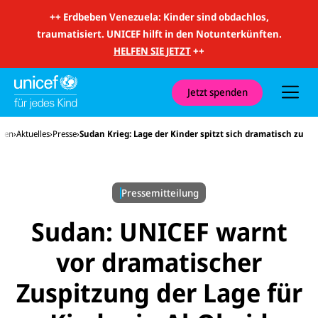
m
i
++
Erdbeben Venezuela: Kinder sind obdachlos,
t
traumatisiert. UNICEF hilft in den Notunterkünften.
S
u
HELFEN SIE JETZT
++
c
h
e
u
Jetzt spenden
n
d
N
eren
Aktuelles
Presse
Sudan Krieg: Lage der Kinder spitzt sich dramatisch zu
a
v
i
g
a
Pressemitteilung
t
i
o
Sudan: UNICEF warnt
n
vor dramatischer
Zuspitzung der Lage für