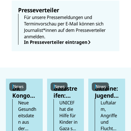
e
k
n
Presseverteiler
Für unsere Pressemeldungen und
Terminvorschau per E-Mail können sich
Journalist*innen auf dem Presseverteiler
anmelden.
In Presseverteiler eintragen
News
News
News
DR
Gazastre
Ukraine:
Kongo:
ifen:
Jugendli
Mehr als
Berichte
che
Neue
UNICEF
Luftalar
300
n
feiern
Gesundh
hat die
m,
eitsdate
Hilfe für
Angriffe
Kinder
zufolge
ihren
n aus
Kinder in
und
an Ebola
mindest
Schulabs
der
Gaza seit
Flucht
gestorb
ens 300
chluss