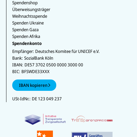
Spendenshop
Überweisungsträger
Weihnachtsspende
Spenden Ukraine
Spenden Gaza
Spenden Afrika
Spendenkonto
Empfänger:
Deutsches Komitee für UNICEF e.V.
Bank:
SozialBank Köln
IBAN:
DE57 3702 0500 0000 3000 00
BIC:
BFSWDE33XXX
IBAN kopieren
USt-IdNr.:
DE 123 049 237