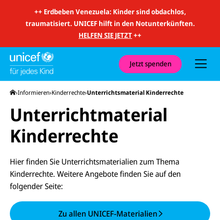
m
i
++
Erdbeben Venezuela: Kinder sind obdachlos,
t
traumatisiert. UNICEF hilft in den Notunterkünften.
S
u
HELFEN SIE JETZT
++
c
h
e
u
Jetzt spenden
n
d
N
Startseite
Informieren
Kinderrechte
Unterrichtsmaterial Kinderrechte
a
v
Unterrichtmaterial
i
g
a
Kinderrechte
t
i
o
n
Hier finden Sie Unterrichtsmaterialien zum Thema
Kinderrechte. Weitere Angebote finden Sie auf den
folgender Seite:
Zu allen UNICEF-Materialien