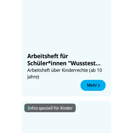
Arbeitsheft für
Schüler*innen "Wusstest
du, dass du Rechte hast?"
Arbeitsheft über Kinderrechte (ab 10
Jahre)
Mehr
Infos speziell für Kinder