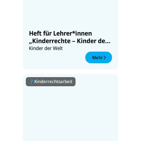
Heft für Lehrer*innen
„Kinderrechte – Kinder der
Welt“ (Klassen 3-4)
Kinder der Welt
Mehr
Kinderrechtsarbeit