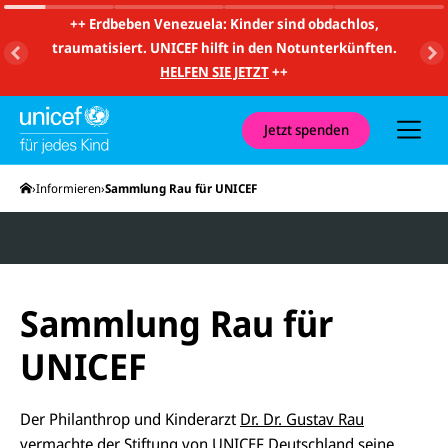
m
i
++
Erdbeben Venezuela: Kinder sind obdachlos,
t
traumatisiert. UNICEF hilft in den Notunterkünften.
S
u
HELFEN SIE JETZT
++
c
h
e
u
Jetzt spenden
n
d
N
Startseite
Informieren
Sammlung Rau für UNICEF
a
v
i
g
a
t
i
o
Sammlung Rau für
n
UNICEF
Der Philanthrop und Kinderarzt
Dr. Dr. Gustav Rau
vermachte der Stiftung von UNICEF Deutschland seine