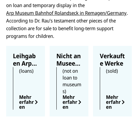
on loan and temporary display in the
Arp Museum Bahnhof Rolandseck in Remagen/Germany
.
According to Dr. Rau’s testament other pieces of the
collection are for sale to benefit long-term support
programs for children.
Leihgab
Nicht an
Verkauft
en Arp
Museen
e Werke
Museum
verliehe
(loans)
(not on
(sold)
Rolands
ne
loan to
museum
eck
Werke
s)
Mehr
Mehr
Mehr
erfahr
erfahr
erfahr
en
en
en