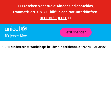
m
i
++
Erdbeben Venezuela: Kinder sind obdachlos,
t
traumatisiert. UNICEF hilft in den Notunterkünften.
S
u
HELFEN SIE JETZT
++
c
h
e
u
Jetzt spenden
n
d
N
 UNICEF
Kinderrechte-Workshops bei der Kinderbiennale "PLANET UTOPIA"
a
v
i
g
a
t
i
o
n