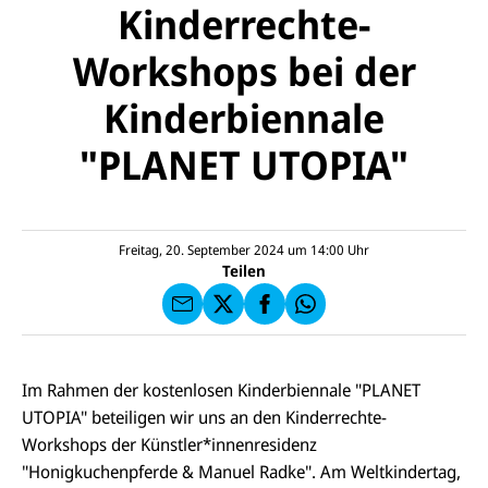
Kinderrechte-
Workshops bei der
Kinderbiennale
"PLANET UTOPIA"
E-
U
M
N
ai
U
I
l
N
C
a
U
IC
E
n
N
E
F
Freitag, 20. September 2024 um 14:00
Uhr
U
I
F
a
Teilen
N
C
a
u
I
E
uf
f
C
F
W
F
E
a
h
a
F
u
at
c
s
f
s
e
e
X
a
Im Rahmen der kostenlosen Kinderbiennale "PLANET
b
n
p
o
UTOPIA" beteiligen wir uns an den Kinderrechte-
d
p
o
e
Workshops der Künstler*innenresidenz
k
n
"Honigkuchenpferde
&
Manuel Radke". Am Weltkindertag,