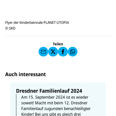
E-
U
M
Flyer der Kinderbiennale PLANET UTOPIA
N
ai
U
I
© SKD
l
N
C
a
U
IC
E
n
N
E
F
U
I
F
a
Teilen
N
C
a
u
I
E
uf
f
C
F
W
F
E
a
h
a
F
u
at
c
s
f
s
e
e
X
a
b
Auch interessant
n
p
o
d
p
o
e
k
n
Dresdner Familienlauf 2024
Am 15. September 2024 ist es wieder
soweit! Macht mit beim 12. Dresdner
Familienlauf zugunsten benachteiligter
Kinder! Bei uns gibt es gleich drei