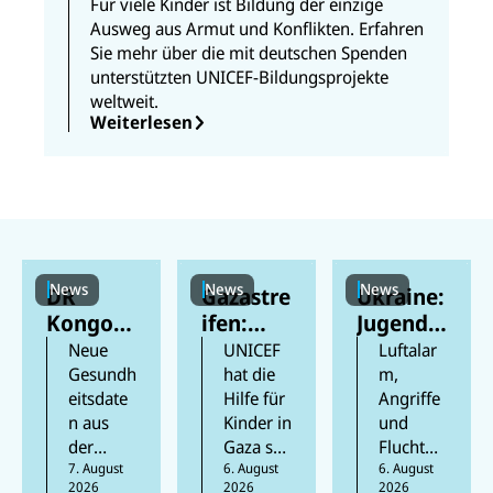
Für viele Kinder ist Bildung der einzige
Ausweg aus Armut und Konflikten. Erfahren
Sie mehr über die mit deutschen Spenden
unterstützten UNICEF-Bildungsprojekte
weltweit.
Weiterlesen
News
News
News
DR
Gazastre
Ukraine:
Kongo:
ifen:
Jugendli
Mehr als
Berichte
che
Neue
UNICEF
Luftalar
300
n
feiern
Gesundh
hat die
m,
eitsdate
Hilfe für
Angriffe
Kinder
zufolge
ihren
n aus
Kinder in
und
an Ebola
mindest
Schulabs
der
Gaza seit
Flucht
gestorb
ens 300
chluss
Provinz
7. August
Beginn
6. August
prägen
6. August
en
Kinder
inmitten
2026
2026
2026