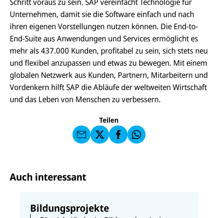
Schritt voraus zu sein. SAP vereinfacht Technologie für
Unternehmen, damit sie die Software einfach und nach
ihren eigenen Vorstellungen nutzen können. Die End-to-
End-Suite aus Anwendungen und Services ermöglicht es
mehr als 437.000 Kunden, profitabel zu sein, sich stets neu
und flexibel anzupassen und etwas zu bewegen. Mit einem
E-
U
globalen Netzwerk aus Kunden, Partnern, Mitarbeitern und
M
N
ai
U
Vordenkern hilft SAP die Abläufe der weltweiten Wirtschaft
I
l
N
C
und das Leben von Menschen zu verbessern.
a
U
IC
E
n
N
E
F
U
I
F
a
Teilen
N
C
a
u
I
E
uf
f
C
F
W
F
E
a
h
a
F
u
at
c
s
f
s
e
e
X
a
b
Auch interessant
n
p
o
d
p
o
e
k
n
Bildungsprojekte