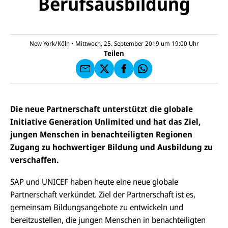
Berufsausbildung
U
M
N
ai
U
I
l
N
C
a
U
IC
E
n
N
E
F
New York/Köln
•
Mittwoch, 25. September 2019 um 19:00
Uhr
U
I
F
a
Teilen
N
C
a
u
I
E
uf
f
C
F
W
F
E
a
h
a
F
u
at
c
s
f
s
e
e
X
a
Die neue Partnerschaft unterstützt die globale
b
n
p
o
Initiative Generation Unlimited und hat das Ziel,
d
p
o
e
jungen Menschen in benachteiligten Regionen
k
n
Zugang zu hochwertiger Bildung und Ausbildung zu
verschaffen.
SAP und UNICEF haben heute eine neue globale
Partnerschaft verkündet. Ziel der Partnerschaft ist es,
gemeinsam Bildungsangebote zu entwickeln und
bereitzustellen, die jungen Menschen in benachteiligten