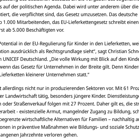
es auf der politischen Agenda. Dabei wird unter anderem über di
ert, die verpflichtet sind, das Gesetz umzusetzen. Das deutsche G
 1.000 Mitarbeitenden, das EU-Lieferkettengesetz schreibt eine
st ab 5.000 Beschäftigten vor.
otential in der EU-Regulierung für Kinder in den Lieferketten, wei
ion ausdrücklich als Rechtsgrundlage sieht“, sagt Christian Schn
n UNICEF Deutschland. „Die volle Wirkung mit Blick auf den Kind
 wenn das Gesetz für Unternehmen in der Breite gilt. Denn Kinde
Lieferketten kleinerer Unternehmen statt.“
allerdings nicht nur in produzierenden Sektoren vor. Mit 61 Proz
er Landwirtschaft tätig, besonders jüngere Kinder. Dienstleistung
 oder Straßenverkauf folgen mit 27 Prozent. Daher gilt es, die st
rarbeit - existenzielle Armut, mangelnder Zugang zu Bildung, s
egrenzte wirtschaftliche Alternativen für Familien – nachhaltig
itionen in präventive Maßnahmen wie Bildungs- und soziale Schu
rgangenen Jahrzehnte verloren gehen.