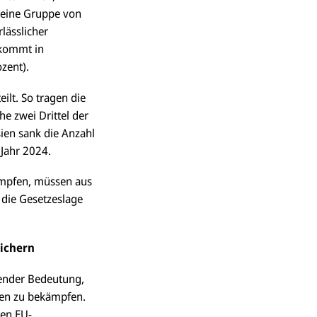
 eine Gruppe von
lässlicher
t kommt in
ozent).
ilt. So tragen die
e zwei Drittel der
sien sank die Anzahl
 Jahr 2024.
kämpfen, müssen aus
 die Gesetzeslage
sichern
gender Bedeutung,
ten zu bekämpfen.
ten EU-