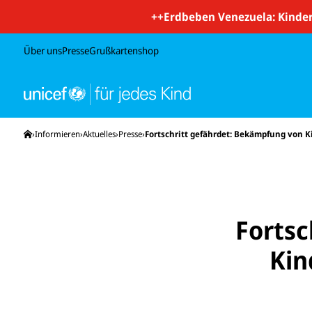
++
Erdbeben Venezuela: Kinder
Über uns
Presse
Grußkartenshop
Startseite
Informieren
Aktuelles
Presse
Fortschritt gefährdet: Bekämpfung von K
Fortsc
Kin