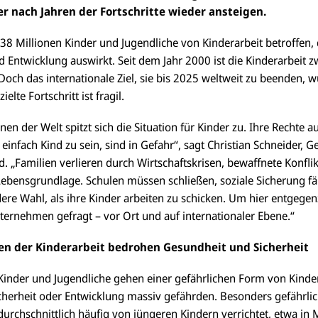
r nach Jahren der Fortschritte wieder ansteigen.
138 Millionen Kinder und Jugendliche von Kinderarbeit betroffen, 
d Entwicklung auswirkt. Seit dem Jahr 2000 ist die Kinderarbeit 
och das internationale Ziel, sie bis 2025 weltweit zu beenden, w
ielte Fortschritt ist fragil.
en der Welt spitzt sich die Situation für Kinder zu. Ihre Rechte a
 einfach Kind zu sein, sind in Gefahr“, sagt Christian Schneider, 
. „Familien verlieren durch Wirtschaftskrisen, bewaffnete Konfli
ebensgrundlage. Schulen müssen schließen, soziale Sicherung fäll
ere Wahl, als ihre Kinder arbeiten zu schicken. Um hier entgege
ternehmen gefragt – vor Ort und auf internationaler Ebene.“
en der Kinderarbeit bedrohen Gesundheit und Sicherheit
Kinder und Jugendliche gehen einer gefährlichen Form von Kinder
icherheit oder Entwicklung massiv gefährden. Besonders gefährli
rchschnittlich häufig von jüngeren Kindern verrichtet, etwa in 