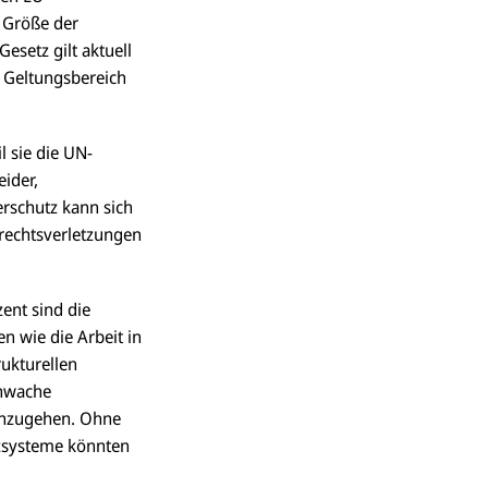
e Größe der
esetz gilt aktuell
n Geltungsbereich
l sie die UN-
eider,
erschutz kann sich
rrechtsverletzungen
ent sind die
en wie die Arbeit in
rukturellen
chwache
 anzugehen. Ohne
tzsysteme könnten