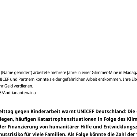
a (Name geändert) arbeitete mehrere Jahre in einer Glimmer-Mine in Madaga
CEF und Partnern konnte sie der gefährlichen Arbeit entkommen. Ihre El
hr Geld verdienen.
/Andrianantenaina
ttag gegen Kinderarbeit warnt UNICEF Deutschland: Die
riegen, häufigen Katastrophensituationen in Folge des Kl
 der Finanzierung von humanitärer Hilfe und Entwicklun
mutsrisiko für viele Familien. Als Folge könnte die Zahl der