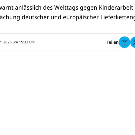
E-
M
arnt anlässlich des Welttags gegen Kinderarbeit 
ai
l
chung deutscher und europäischer Lieferketten
a
n
U
N
I
Teilen
uni 2026 um 15:32
Uhr
C
E
F
s
e
n
d
e
n