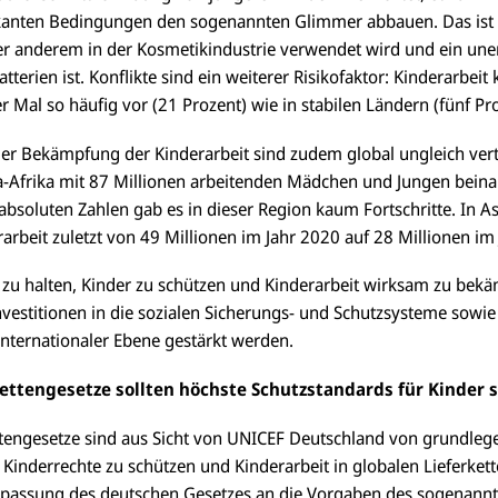
skanten Bedingungen den sogenannten Glimmer abbauen. Das ist
er anderem in der Kosmetikindustrie verwendet wird und ein uner
tterien ist. Konflikte sind ein weiterer Risikofaktor: Kinderarbei
er Mal so häufig vor (21 Prozent) wie in stabilen Ländern (fünf Pr
 der Bekämpfung der Kinderarbeit sind zudem global ungleich verte
a-Afrika mit 87 Millionen arbeitenden Mädchen und Jungen beinah
 absoluten Zahlen gab es in dieser Region kaum Fortschritte. In A
rarbeit zuletzt von 49 Millionen im Jahr 2020 auf 28 Millionen im
e zu halten, Kinder zu schützen und Kinderarbeit wirksam zu be
vestitionen in die sozialen Sicherungs- und Schutzsysteme sowie
internationaler Ebene gestärkt werden.
ettengesetze sollten höchste Schutzstandards für Kinder 
tengesetze sind aus Sicht von UNICEF Deutschland von grundle
inderrechte zu schützen und Kinderarbeit in globalen Lieferket
Anpassung des deutschen Gesetzes an die Vorgaben des sogenann