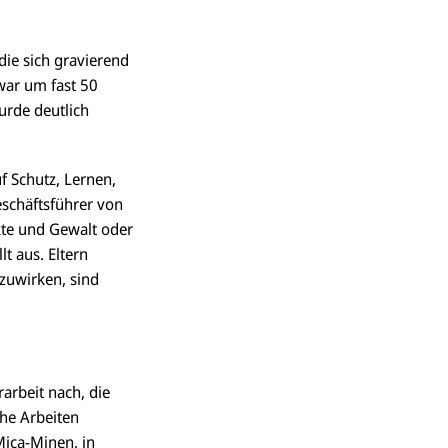
die sich gravierend
zwar um fast 50
urde deutlich
uf Schutz, Lernen,
Geschäftsführer von
kte und Gewalt oder
t aus. Eltern
nzuwirken, sind
arbeit nach, die
che Arbeiten
Mica-Minen, in