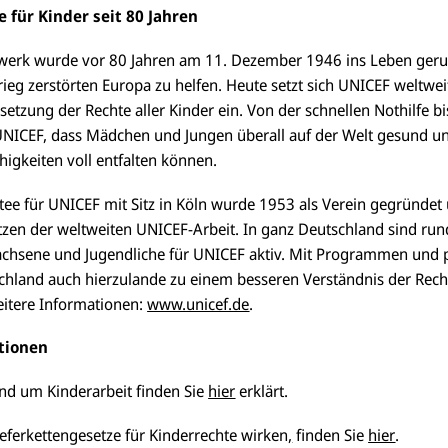
e für Kinder seit 80 Jahren
werk wurde vor 80 Jahren am 11. Dezember 1946 ins Leben geru
eg zerstörten Europa zu helfen. Heute setzt sich UNICEF weltwei
etzung der Rechte aller Kinder ein. Von der schnellen Nothilfe bis
NICEF, dass Mädchen und Jungen überall auf der Welt gesund u
igkeiten voll entfalten können.
ee für UNICEF mit Sitz in Köln wurde 1953 als Verein gegründet 
ützen der weltweiten UNICEF-Arbeit. In ganz Deutschland sind ru
chsene und Jugendliche für UNICEF aktiv. Mit Programmen und po
chland auch hierzulande zu einem besseren Verständnis der Rec
eitere Informationen:
www.unicef.de
.
ktionen
nd um Kinderarbeit finden Sie
hier
erklärt.
eferkettengesetze für Kinderrechte wirken
,
finden Sie
hier
.