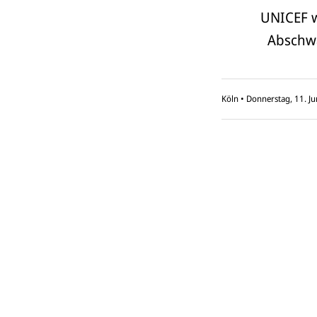
UNICEF w
Abschwä
Köln
•
Donnerstag, 11. J