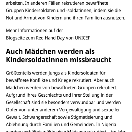
arbeiten. In anderen Fällen rekrutieren bewaffnete
Gruppen Kindersoldaten und -soldatinnen, indem sie die
Not und Armut von Kindern und ihren Familien ausnutzen.
Mehr Informationen auf der
Blogseite zum Red Hand Day von UNICEF
Auch Mädchen werden als
Kindersoldatinnen missbraucht
Größtenteils werden Jungs als Kindersoldaten für
bewaffnete Konflikte und Kriege rekrutiert. Aber auch
Mädchen werden von bewaffneten Gruppen rekrutiert.
Aufgrund ihres Geschlechts und ihrer Stellung in der
Gesellschaft sind sie besonders verwundbar und werden
Opfer von unter anderem Vergewaltigung und sexueller
Gewalt, Schwangerschaft sowie Stigmatisierung und
E-
U
Ablehnung durch Familien und Gemeinden. In Nigeria
M
N
ai
U
werden verhältnismäßig viele Mädchen rekrutiert – im Jahr