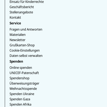
o
I
k
Einsatz für Kinderrechte
e
k
n
Geschäftsbericht
Stellenangebote
Kontakt
Service
Fragen und Antworten
Materialien
Newsletter
Grußkarten-Shop
Cookie-Einstellungen
Daten selbst verwalten
Spenden
Online spenden
UNICEF-Patenschaft
Spendenshop
Überweisungsträger
Weihnachtsspende
Spenden Ukraine
Spenden Gaza
Spenden Afrika