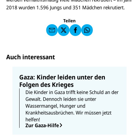
I
l
N
C
2018 wurden 1.596 Jungs und 351 Mädchen rekrutiert.
a
U
IC
E
n
N
E
F
U
I
F
a
Teilen
N
C
a
u
I
E
uf
f
C
F
W
F
E
a
h
a
F
u
at
c
s
f
s
e
e
X
a
b
Auch interessant
n
p
o
d
p
o
e
k
n
Gaza: Kinder leiden unter den
Folgen des Krieges
Die Kinder in Gaza trifft keine Schuld an der
Gewalt. Dennoch leiden sie unter
Wassermangel, Hunger und
Krankheitsausbrüchen. Wir müssen jetzt
helfen!
Zur Gaza-Hilfe