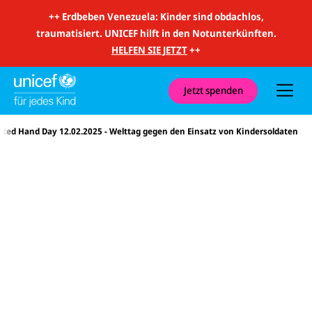
m
i
++
Erdbeben Venezuela: Kinder sind obdachlos,
t
traumatisiert. UNICEF hilft in den Notunterkünften.
S
u
HELFEN SIE JETZT
++
c
h
e
u
Jetzt spenden
n
d
N
Red Hand Day 12.02.2025 - Welttag gegen den Einsatz von Kindersoldaten
a
v
i
g
a
t
i
o
n