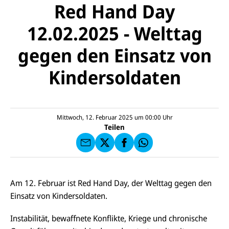
Red Hand Day
12.02.2025 - Welttag
gegen den Einsatz von
Kindersoldaten
E-
U
M
N
ai
U
I
l
N
C
a
U
IC
E
n
N
E
F
Mittwoch, 12. Februar 2025 um 00:00
Uhr
U
I
F
a
Teilen
N
C
a
u
I
E
uf
f
C
F
W
F
E
a
h
a
F
u
at
c
s
f
s
e
e
X
a
Am 12. Februar ist Red Hand Day, der Welttag gegen den
b
n
p
o
Einsatz von Kindersoldaten.
d
p
o
e
k
n
Instabilität, bewaffnete Konflikte, Kriege und chronische