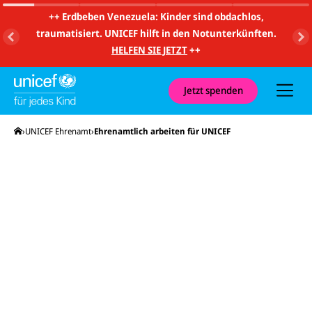
m
i
++
Erdbeben Venezuela: Kinder sind obdachlos,
t
traumatisiert. UNICEF hilft in den Notunterkünften.
S
u
HELFEN SIE JETZT
++
c
h
e
u
Jetzt spenden
n
d
N
Startseite
UNICEF Ehrenamt
Ehrenamtlich arbeiten für UNICEF
a
v
i
g
a
t
i
o
n