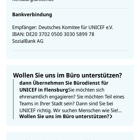
Bankverbindung
Empfänger: Deutsches Komitee für UNICEF e.V.
IBAN: DE20 3702 0500 3030 5899 78
SozialBank AG
Wollen Sie uns im Büro unterstützen?
dann Übernehmen Sie Bürodienst für
UNICEF in Flensburg
Sie möchten sich
ehrenamtlich engagieren? Sie möchten Teil eines
Teams in Ihrer Stadt sein? Dann sind Sie bei
UNICEF richtig. Wir suchen Menschen wie Sie!
Wollen Sie uns im Büro unterstützen?
Denn ehrenamtliches Engagement ist ein
unverzichtbarer Teil der UNICEF-Arbeit. Ihre
Erfahrung und Talente, Ihr Mitgefühl und Ihr
Optimismus helfen, die Welt für Kinder