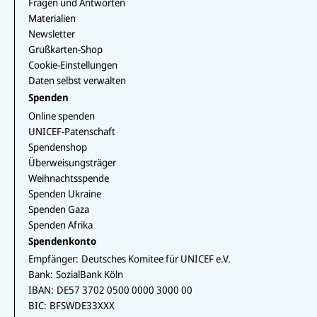
katastro
Ticker
Fragen und Antworten
phal. In
halten
Materialien
unserem
wir Sie
Newsletter
Ticker
auf dem
Grußkarten-Shop
erfahren
Laufend
Cookie-Einstellungen
Sie mehr
en.
Daten selbst verwalten
zur
Spenden
aktuelle
Online spenden
n Lage
UNICEF-Patenschaft
der
Spendenshop
Kinder.
Überweisungsträger
Weihnachtsspende
Spenden Ukraine
Spenden Gaza
Spenden Afrika
Spendenkonto
Empfänger:
Deutsches Komitee für UNICEF e.V.
Bank:
SozialBank Köln
IBAN:
DE57 3702 0500 0000 3000 00
BIC:
BFSWDE33XXX