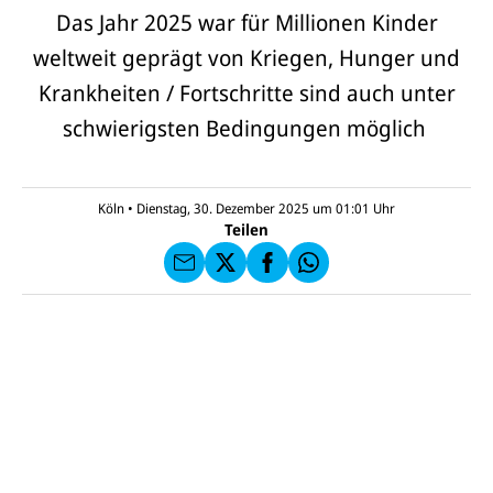
Das Jahr 2025 war für Millionen Kinder
weltweit geprägt von Kriegen, Hunger und
Krankheiten / Fortschritte sind auch unter
E-
U
schwierigsten Bedingungen möglich
M
N
ai
U
I
l
N
C
a
U
IC
E
n
N
E
F
Köln
•
Dienstag, 30. Dezember 2025 um 01:01
Uhr
U
I
F
a
Teilen
N
C
a
u
I
E
uf
f
C
F
W
F
E
a
h
a
F
u
at
c
s
f
s
e
e
X
a
b
n
p
o
d
p
o
e
k
n