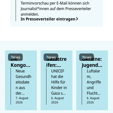
Terminvorschau per E-Mail können sich
Journalist*innen auf dem Presseverteiler
anmelden.
In Presseverteiler eintragen
News
News
News
DR
Gazastre
Ukraine:
Kongo:
ifen:
Jugendli
Mehr als
Berichte
che
Neue
UNICEF
Luftalar
300
n
feiern
Gesundh
hat die
m,
eitsdate
Hilfe für
Angriffe
Kinder
zufolge
ihren
n aus
Kinder in
und
an Ebola
mindest
Schulabs
der
Gaza seit
Flucht
gestorb
ens 300
chluss
Provinz
7. August
Beginn
6. August
prägen
6. August
en
Kinder
inmitten
2026
2026
2026
Ituri in
der
das
in den
des
der
Waffenr
Aufwach