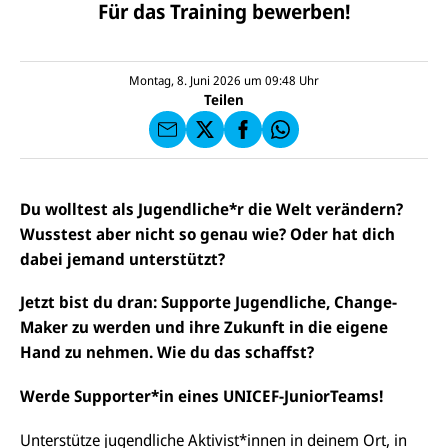
U
Für das Training bewerben!
M
N
ai
U
I
l
N
C
a
U
IC
E
n
N
E
F
Montag, 8. Juni 2026 um 09:48
Uhr
U
I
F
a
Teilen
N
C
a
u
I
E
uf
f
C
F
W
F
E
a
h
a
F
u
at
c
s
f
s
e
e
X
a
Du wolltest als Jugendliche*r die Welt verändern?
b
n
p
o
Wusstest aber nicht so genau wie? Oder hat dich
d
p
o
e
dabei jemand unterstützt?
k
n
Jetzt bist du dran: Supporte Jugendliche, Change-
Maker zu werden und ihre Zukunft in die eigene
Hand zu nehmen. Wie du das schaffst?
Werde Supporter*in eines UNICEF-JuniorTeams!
Unterstütze jugendliche Aktivist*innen in deinem Ort, in