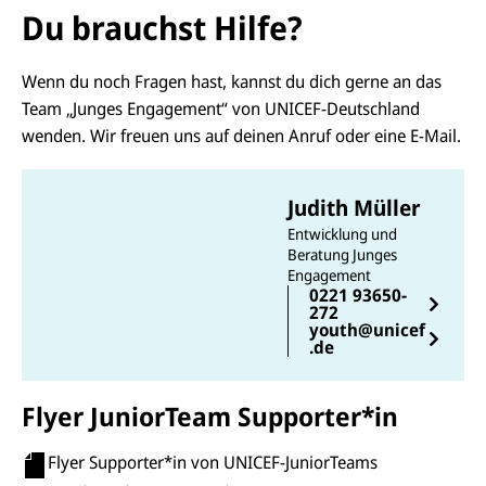
Du brauchst Hilfe?
Wenn du noch Fragen hast, kannst du dich gerne an das
Team „Junges Engagement“ von UNICEF-Deutschland
wenden. Wir freuen uns auf deinen Anruf oder eine E-Mail.
Judith Müller
Entwicklung und
Beratung Junges
Engagement
0221 93650-
272
youth@unicef
.de
Flyer JuniorTeam Supporter*in
E-
U
M
N
ai
U
I
Flyer Supporter*in von UNICEF-JuniorTeams
l
N
C
a
U
IC