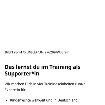
d
a
n
s
i
c
h
t
ö
f
f
n
e
Bild 1 von 4
© UNICEF/UNI276209/Wogram
Bil
n
Das lernst du im Training als
Supporter*in
Wir machen Dich in vier Trainingseinheiten zum/r
Expert*in für:
Kinderrechte weltweit und in Deutschland